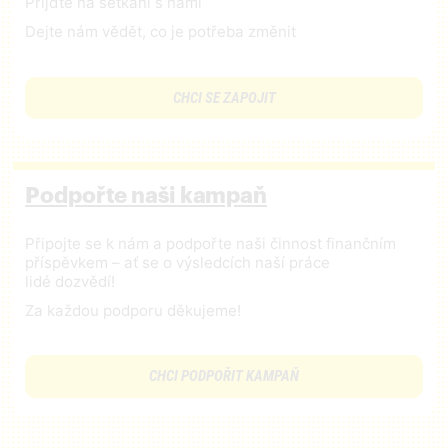
Přijďte na setkání s námi
Dejte nám vědět, co je potřeba změnit
CHCI SE ZAPOJIT
Podpořte naši kampaň
Připojte se k nám a podpořte naši činnost finančním
příspěvkem – ať se o výsledcích naší práce
lidé dozvědí!
Za každou podporu děkujeme!
CHCI PODPOŘIT KAMPAŇ