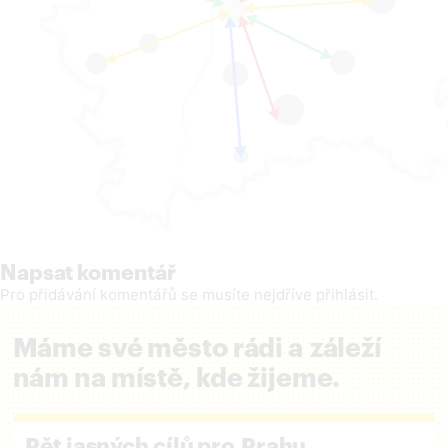
Napsat komentář
Pro přidávání komentářů se musíte nejdříve
přihlásit
.
Máme své město rádi a záleží
nám na místě, kde žijeme.
Pět jasných cílů pro Prahu