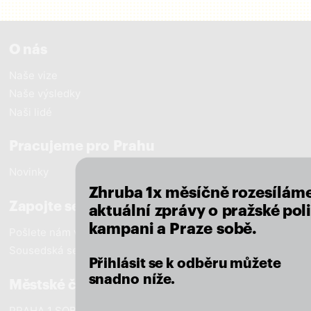
O nás
Naše vize
Naše výsledky
Naši lidé
close
Pracujeme pro Prahu
Novinky
Zhruba 1x měsíčně rozesílám
Zapojte se
aktuální zprávy o pražské poli
kampani a Praze sobě.
Pošlete nám vzkaz
Sousedská setkání
Přihlásit se k odběru můžete
snadno níže.
Městské části
PRAHA 1 SOBĚ