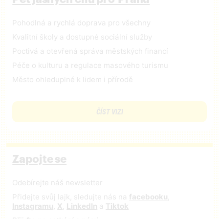
Pohodlná a rychlá doprava pro všechny
Kvalitní školy a dostupné sociální služby
Poctivá a otevřená správa městských financí
Péče o kulturu a regulace masového turismu
Město ohleduplné k lidem i přírodě
ČÍST VIZI
Zapojte se
Odebírejte náš newsletter
Přidejte svůj lajk, sledujte nás na
facebooku
,
Instagramu
,
X
,
LinkedIn
a
Tiktok