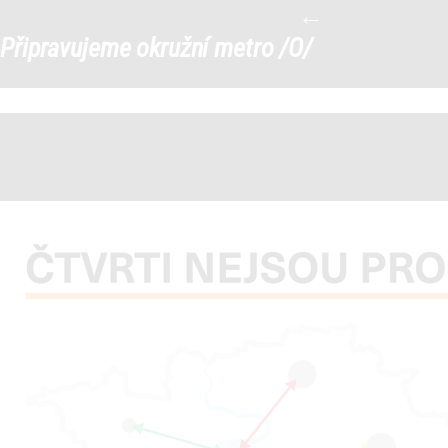
←
Prezentace-Metro-O9
|
Připravujeme okružní metro /O/
←
→