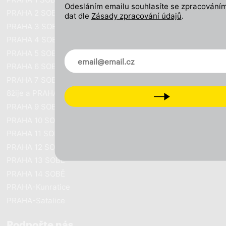
Odesláním emailu souhlasíte se zpracováním
PRAHA 2 SOBĚ
dat dle
Zásady zpracování údajů
.
PRAHA 3 SOBĚ
PRAHA 4 SOBĚ
PRAHA 5 SOBĚ
Novinky ve vašem mailu
PRAHA 6 SOBĚ
PRAHA 7 SOBĚ
8žije a PRAHA SOBĚ
Next
PRAHA 9 SOBĚ
PRAHA 10 SOBĚ
PRAHA 11 SOBĚ
PRAHA 12 SOBĚ
PRAHA 13 SOBĚ
PRAHA 14 SOBĚ
PRAHA-Kunratice
PRAHA-Satalice
Podpořte nás