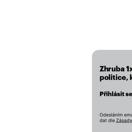
Zhruba 1
politice,
Přihlásit 
Odesláním emai
dat dle
Zásady