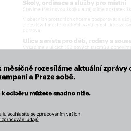
Školy, ordinace a služby pro místní
Stavíme třetí novou školku a zajistíme dostatek šk
V obecních prostorách chceme podporovat služby,
a posilovat město krátkých vzdáleností, kde větši
domova.
Ulice a místa pro děti, rodiny a sou
close
Vysadíme v ulicích 100 nových stromů a obnovíme 
x měsíčně rozesíláme aktuální zprávy 
Veřejný prostor nejsou jen náměstí opravovaná za 
ulice, nároží, malá náměstíčka a parky. Tato míst
 kampani a Praze sobě.
zelenější a víc sloužila lidem.
se k odběru můžete snadno níže.
ČÍST CELÝ PROGRAM
lu souhlasíte se zpracováním vašich
Vidíte to podobně? Pomozte nám změny prosadit.
 zpracování údajů
.
CHCI SE ZAPOJIT