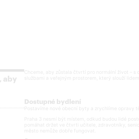
Chceme, aby zůstala čtvrtí pro normální život – 
službami a veřejným prostorem, který slouží lidem
, aby
.
Dostupné bydlení
Postavíme nové obecní byty a zrychlíme opravy tě
Praha 3 nesmí být místem, odkud budou lidé post
pomáhat držet ve čtvrti učitele, zdravotníky, senior
město nemůže dobře fungovat.