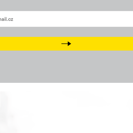
vašem mailu
e 2018 vydala jiným směrem. Transparentnějším, otevřenějším
dodenní potřeby místních.
Next
 sobě, Pirátů, TOP/STAN a Zelených se podařilo posunout řad
dbané.
Teď chceme na tuhle práci navázat a dotáhnout ji dál