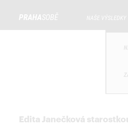
PRAHA
SOBĚ
NAŠE VÝSLEDKY
N
Z
Edita Janečková starostko