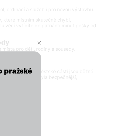
ol, ordinací a služeb i pro novou výstavbu.
 které místním skutečně chybí,
nu věcí vyřídíte do patnácti minut pěšky od
sedy
místa pro děti, rodiny a sousedy.
o pražské
stamiliony. Duší městské části jsou běžné
a proměníme, aby byla bezpečnější,