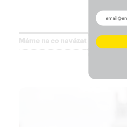
Novinky ve 
Praha 3 se po roc
zaměřeným na kaž
Máme na co navázat
Díky práci Prahy 3
byly dlouho zane