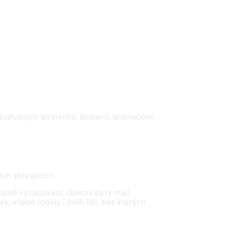
s dostupným bydlením, školami, ordinacemi,
.
ch stávajících.
upně vytlačováni. Obecní byty mají
y, mladé rodiny i další lidi, bez kterých