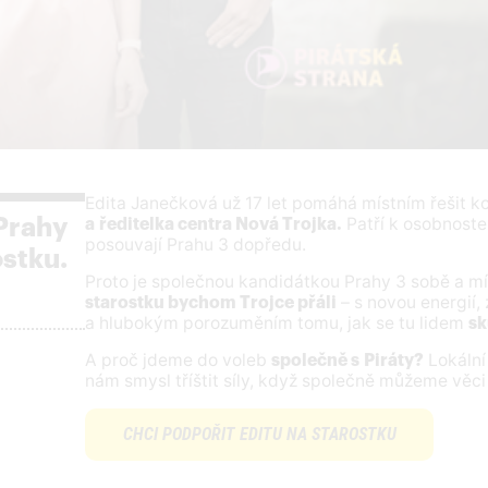
Edita Janečková už 17 let pomáhá místním řešit k
Patří k osobnoste
 Prahy
a ředitelka centra Nová Trojka.
posouvají Prahu 3 dopředu.
ostku.
Proto je společnou kandidátkou Prahy 3 sobě a mí
– s novou energií, 
starostku bychom Trojce přáli
a hlubokým porozuměním tomu, jak se tu lidem
sk
A proč jdeme do voleb
Lokální
společně s Piráty?
nám smysl tříštit síly, když společně můžeme věci 
CHCI PODPOŘIT EDITU NA STAROSTKU