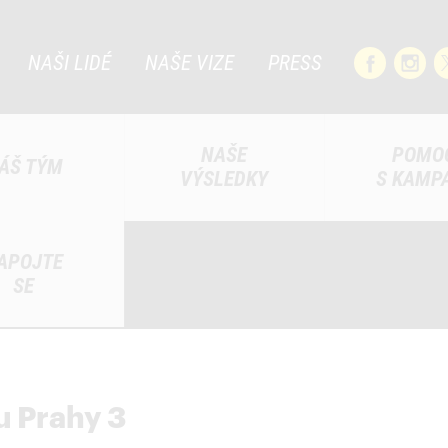
NAŠI LIDÉ
NAŠE VIZE
PRESS
NAŠE
POMO
ÁŠ TÝM
VÝSLEDKY
S KAMP
APOJTE
SE
u Prahy 3