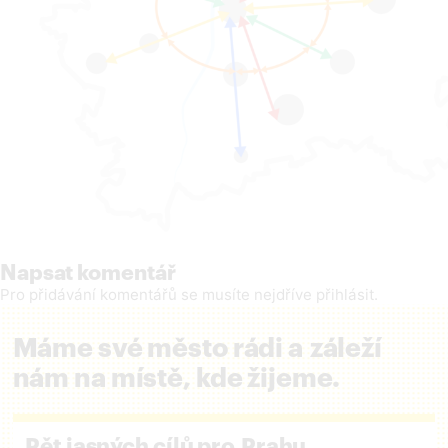
Napsat komentář
Pro přidávání komentářů se musíte nejdříve
přihlásit
.
Máme své město rádi a záleží
nám na místě, kde žijeme.
Pět jasných cílů pro Prahu