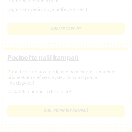
Přijďte na setkání s námi
Dejte nám vědět, co je potřeba změnit
CHCI SE ZAPOJIT
Podpořte naši kampaň
Připojte se k nám a podpořte naši činnost finančním
příspěvkem – ať se o výsledcích naší práce
lidé dozvědí!
Za každou podporu děkujeme!
CHCI PODPOŘIT KAMPAŇ