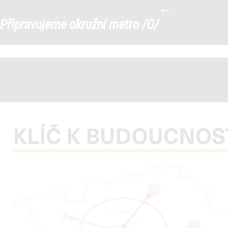
←
Prezentace-Metro-O10
|
Připravujeme okružní metro /O/
←
→