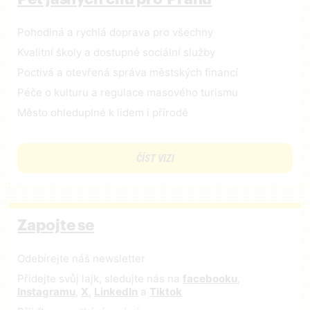
Pohodlná a rychlá doprava pro všechny
Kvalitní školy a dostupné sociální služby
Poctivá a otevřená správa městských financí
Péče o kulturu a regulace masového turismu
Město ohleduplné k lidem i přírodě
ČÍST VIZI
Zapojte se
Odebírejte náš newsletter
Přidejte svůj lajk, sledujte nás na
facebooku
,
Instagramu
,
X
,
LinkedIn
a
Tiktok