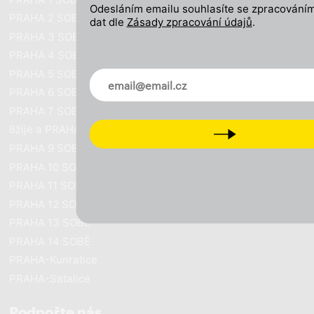
Odesláním emailu souhlasíte se zpracováním
PRAHA 2 SOBĚ
dat dle
Zásady zpracování údajů
.
PRAHA 3 SOBĚ
PRAHA 4 SOBĚ
PRAHA 5 SOBĚ
Novinky ve vašem mailu
PRAHA 6 SOBĚ
PRAHA 7 SOBĚ
8žije a PRAHA SOBĚ
Next
PRAHA 9 SOBĚ
PRAHA 10 SOBĚ
PRAHA 11 SOBĚ
PRAHA 12 SOBĚ
PRAHA 13 SOBĚ
PRAHA 14 SOBĚ
PRAHA-Kunratice
PRAHA-Satalice
Podpořte nás