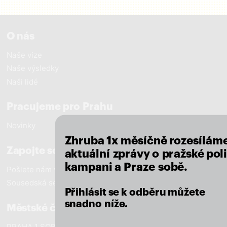
O nás
Naše vize
Naše výsledky
Naši lidé
close
Pracujeme pro Prahu
Novinky
Zhruba 1x měsíčně rozesílám
Zapojte se
aktuální zprávy o pražské poli
kampani a Praze sobě.
Pošlete nám vzkaz
Sousedská setkání
Přihlásit se k odběru můžete
snadno níže.
Městské části
PRAHA 1 SOBĚ