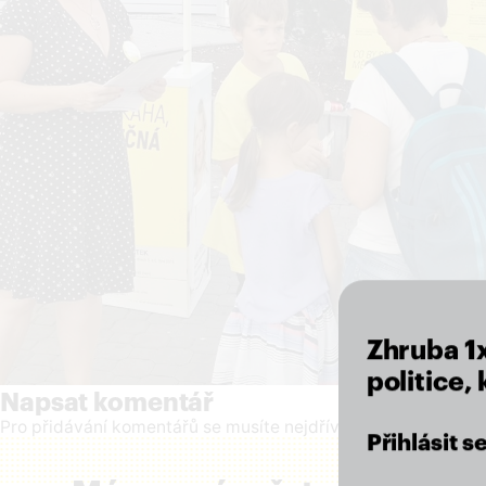
Zhruba 1
politice,
Napsat komentář
Pro přidávání komentářů se musíte nejdříve
přihlásit
.
Přihlásit 