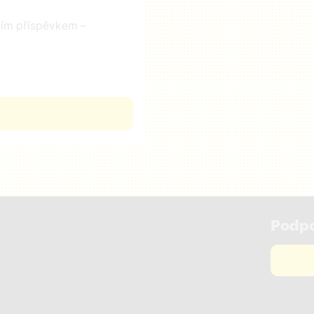
čním příspěvkem –
Podpo