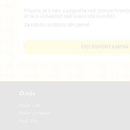
Připojte se k nám a podpořte naši činnost finan
ať se o výsledcích naší práce lidé dozvědí!
Za každou podporu děkujeme!
CHCI PODPOŘIT KAMPAŇ
O nás
Naše vize
Naše výsledky
Naši lidé