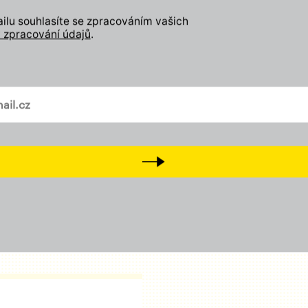
eží nám na místě, kde žijeme.
lu souhlasíte se zpracováním vašich
 zpracování údajů
.
Zapojte se
Odebírejte náš newslette
vašem mailu
Přidejte svůj lajk, sledujt
a
Tiktok
Přijďte na setkání s námi
D
Next