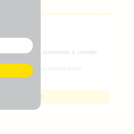
r
e nás na
facebooku
,
Instagramu
,
X
,
LinkedIn
ejte nám vědět, co je potřeba změnit
CHCI SE ZAPOJIT