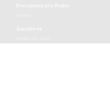
Pracujeme pro Prahu
Novinky
Zapojte se
Pošlete nám vzkaz
Sousedská setkání
Městské části
PRAHA 1 SOBĚ
PRAHA 2 SOBĚ
PRAHA 3 SOBĚ
PRAHA 4 SOBĚ
PRAHA 5 SOBĚ
PRAHA 6 SOBĚ
PRAHA 7 SOBĚ