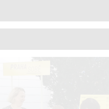
zahajujeme-ostrou-fazi-kamp
←
→