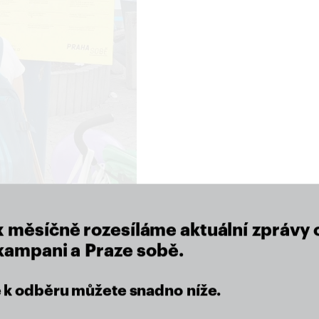
close
x měsíčně rozesíláme aktuální zprávy 
 kampani a Praze sobě.
se k odběru můžete snadno níže.