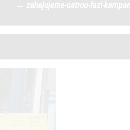
←
zahajujeme-ostrou-fazi-kampa
ane
|