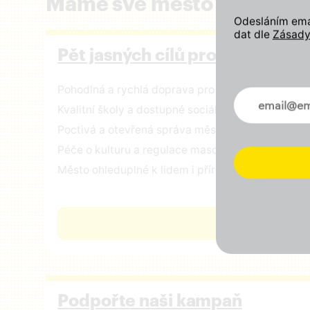
Máme své město rádi a zál
Odesláním emai
dat dle
Zásady
Pět jasných cílů pro Prahu
Pohodlná a rychlá doprava pro všechny
Novinky ve 
Kvalitní školy a dostupné sociální služby
Poctivá a otevřená správa městských financí
Péče o kulturu a regulace masového turismu
Město ohleduplné k lidem i přírodě
ČÍST VIZI
Podpořte naši kampaň