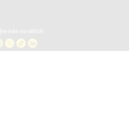
te nás na sítích
rejte novinky
ky ve vašem mailu