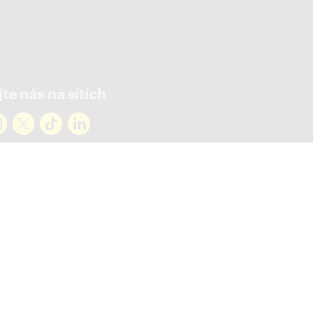
te nás na sítích
rejte novinky
ky ve vašem mailu