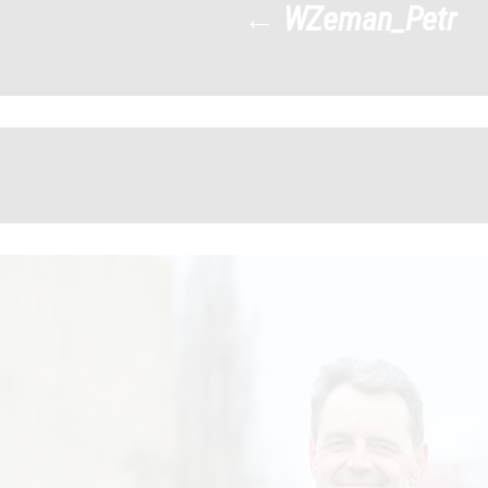
←
WZeman_Petr
WZeman_Petr
|
←
→