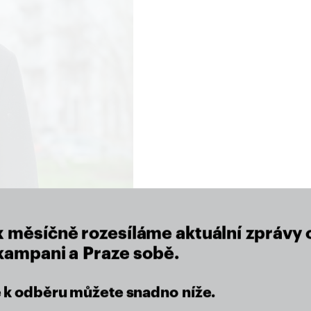
close
x měsíčně rozesíláme aktuální zprávy 
 kampani a Praze sobě.
se k odběru můžete snadno níže.