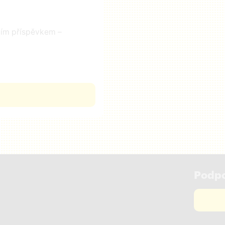
čním příspěvkem –
Podpo