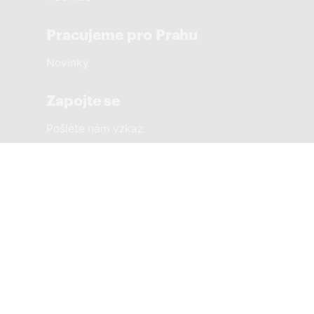
Pracujeme pro Prahu
Novinky
Zapojte se
Pošlete nám vzkaz
Sousedská setkání
Městské části
PRAHA 1 SOBĚ
PRAHA 2 SOBĚ
PRAHA 3 SOBĚ
PRAHA 4 SOBĚ
PRAHA 5 SOBĚ
PRAHA 6 SOBĚ