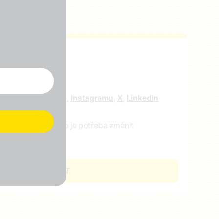
r
e nás na
facebooku
,
Instagramu
,
X
,
LinkedIn
ejte nám vědět, co je potřeba změnit
CHCI SE ZAPOJIT