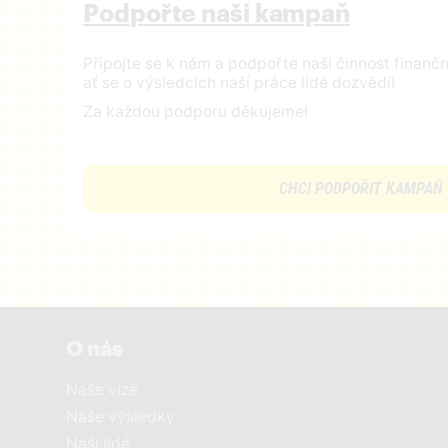
Podpořte naši kampaň
Připojte se k nám a podpořte naši činnost finan
ať se o výsledcích naší práce lidé dozvědí!
Za každou podporu děkujeme!
CHCI PODPOŘIT KAMPAŇ
O nás
Naše vize
Naše výsledky
Naši lidé