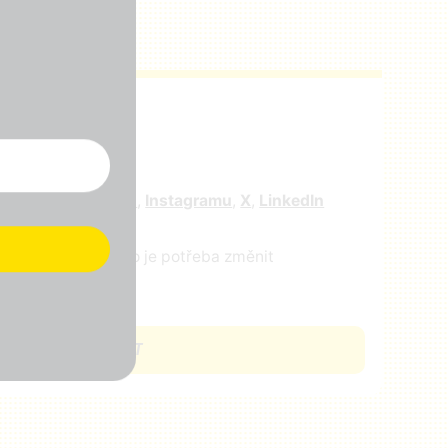
r
e nás na
facebooku
,
Instagramu
,
X
,
LinkedIn
ejte nám vědět, co je potřeba změnit
CHCI SE ZAPOJIT