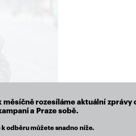
close
x měsíčně rozesíláme aktuální zprávy 
 kampani a Praze sobě.
se k odběru můžete snadno níže.