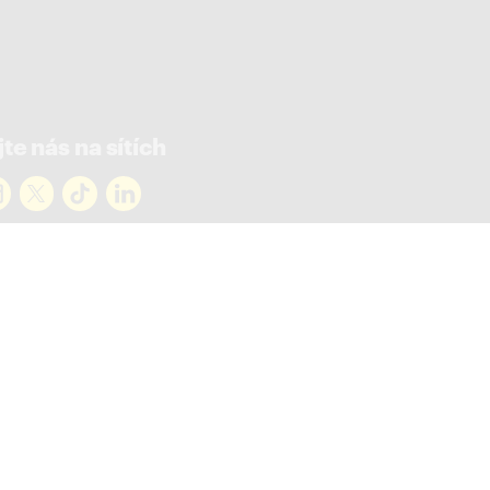
te nás na sítích
rejte novinky
ky ve vašem mailu