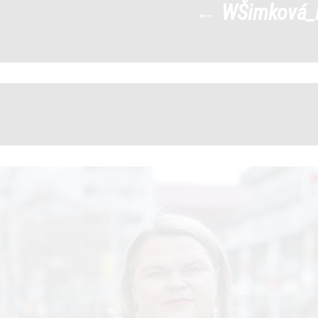
←
WŠimková
WŠimková_Radka
|
←
→