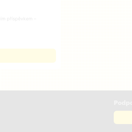
čním příspěvkem –
Podpo