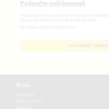
Podpořte naši kampaň
Připojte se k nám a podpořte naši činnost finan
ať se o výsledcích naší práce lidé dozvědí!
Za každou podporu děkujeme!
CHCI PODPOŘIT KAMPAŇ
O nás
Naše vize
Naše výsledky
Naši lidé