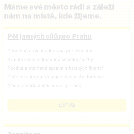
Máme své město rádi a záleží
nám na místě, kde žijeme.
Pět jasných cílů pro Prahu
Pohodlná a rychlá doprava pro všechny
Kvalitní školy a dostupné sociální služby
Poctivá a otevřená správa městských financí
Péče o kulturu a regulace masového turismu
Město ohleduplné k lidem i přírodě
ČÍST VIZI