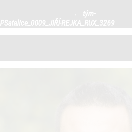
tým-PSatalice_0009_JIŘÍ-
←
tým-
REJKA_RUX_3269
|
PSatalice_0009_JIŘÍ-REJKA_RUX_3269
←
→