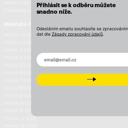
Pošlete nám vzkaz
Přihlásit se k odběru můžete
Sousedská setkání
snadno níže.
Městské části
Odesláním emailu souhlasíte se zpracováním
dat dle
Zásady zpracování údajů
.
PRAHA 1 SOBĚ
PRAHA 2 SOBĚ
PRAHA 3 SOBĚ
Novinky ve vašem mailu
PRAHA 4 SOBĚ
PRAHA 5 SOBĚ
PRAHA 6 SOBĚ
Next
PRAHA 7 SOBĚ
8žije a PRAHA SOBĚ
PRAHA 9 SOBĚ
PRAHA 10 SOBĚ
PRAHA 11 SOBĚ
PRAHA 12 SOBĚ
PRAHA 13 SOBĚ