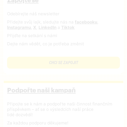
Zapojte se
Odebírejte náš newsletter
Přidejte svůj lajk, sledujte nás na
facebooku
,
Instagramu
,
X
,
LinkedIn
a
Tiktok
Přijďte na setkání s námi
Dejte nám vědět, co je potřeba změnit
CHCI SE ZAPOJIT
Podpořte naši kampaň
Připojte se k nám a podpořte naši činnost finančním
příspěvkem – ať se o výsledcích naší práce
lidé dozvědí!
Za každou podporu děkujeme!