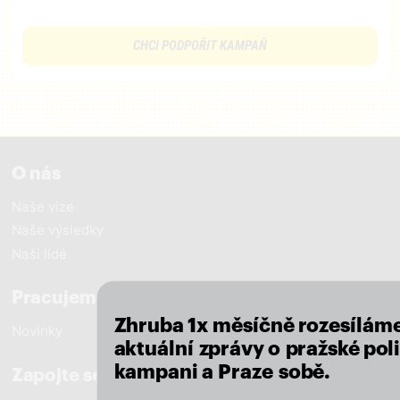
CHCI PODPOŘIT KAMPAŇ
O nás
Naše vize
Naše výsledky
close
Naši lidé
Pracujeme pro Prahu
Zhruba 1x měsíčně rozesílám
Novinky
aktuální zprávy o pražské poli
kampani a Praze sobě.
Zapojte se