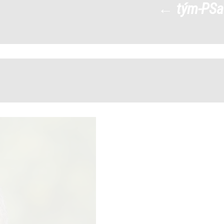
←
tým-PS
CH-KAPLAN_RUX_3201
|