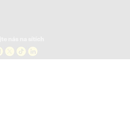
te nás na sítích
rejte novinky
ky ve vašem mailu