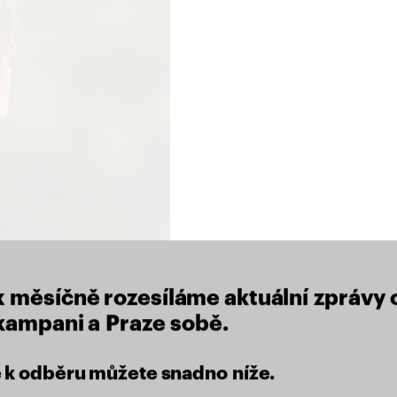
close
x měsíčně rozesíláme aktuální zprávy 
 kampani a Praze sobě.
se k odběru můžete snadno níže.