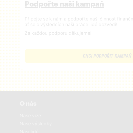
Podpořte naši kampaň
Připojte se k nám a podpořte naši činnost finan
ať se o výsledcích naší práce lidé dozvědí!
Za každou podporu děkujeme!
CHCI PODPOŘIT KAMPAŇ
O nás
Naše vize
Naše výsledky
Naši lidé