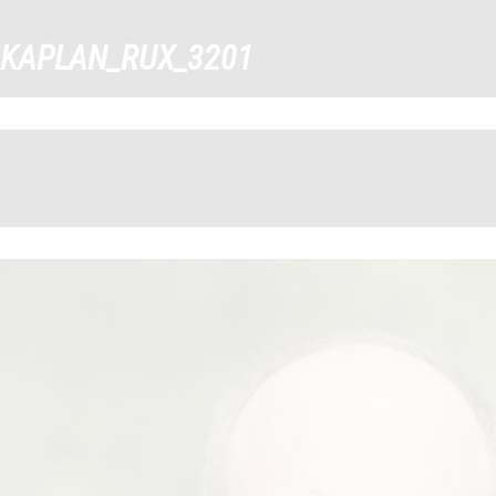
tým-PSatalice_0001_VOJTĚ
KAPLAN_RUX_3201
←
→