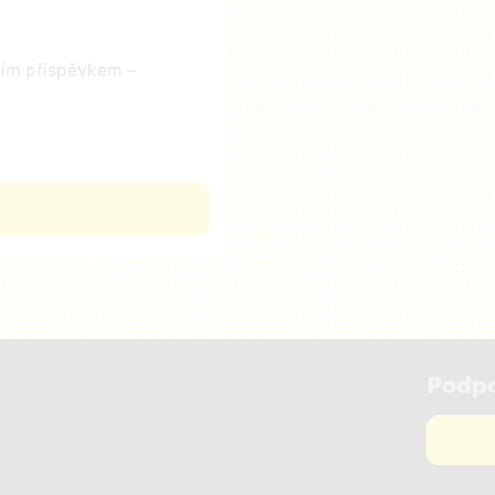
čním příspěvkem –
Podpo