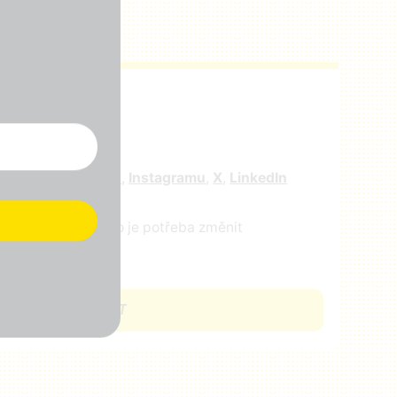
r
e nás na
facebooku
,
Instagramu
,
X
,
LinkedIn
ejte nám vědět, co je potřeba změnit
CHCI SE ZAPOJIT