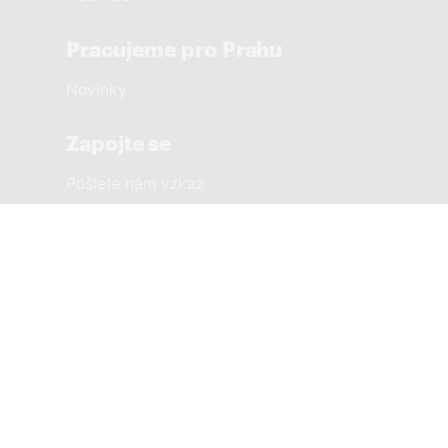
Pracujeme pro Prahu
Novinky
Zapojte se
Pošlete nám vzkaz
Sousedská setkání
Městské části
PRAHA 1 SOBĚ
PRAHA 2 SOBĚ
PRAHA 3 SOBĚ
PRAHA 4 SOBĚ
PRAHA 5 SOBĚ
PRAHA 6 SOBĚ