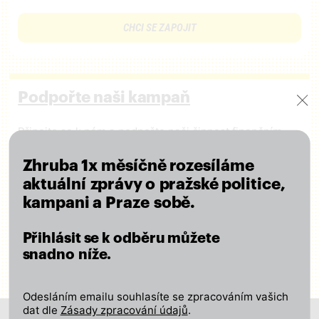
CHCI SE ZAPOJIT
Podpořte naši kampaň
Připojte se k nám a podpořte naši činnost finančním
příspěvkem – ať se o výsledcích naší práce
lidé dozvědí!
Zhruba 1x měsíčně rozesíláme
Za každou podporu děkujeme!
aktuální zprávy o pražské politice,
kampani a Praze sobě.
CHCI PODPOŘIT KAMPAŇ
Přihlásit se k odběru můžete
snadno níže.
Odesláním emailu souhlasíte se zpracováním vašich
dat dle
Zásady zpracování údajů
.