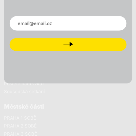
O nás
Naše vize
Novinky ve vašem mailu
Naše výsledky
Naši lidé
Next
Pracujeme pro Prahu
Novinky
Zapojte se
Pošlete nám vzkaz
Sousedská setkání
Městské části
PRAHA 1 SOBĚ
PRAHA 2 SOBĚ
PRAHA 3 SOBĚ