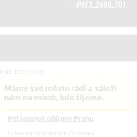
←
PS13_2606_T01
PS13_2606_T01
|
←
PS13_2606_T01.pdf
Máme své město rádi a záleží
nám na místě, kde žijeme.
Pět jasných cílů pro Prahu
Pohodlná a rychlá doprava pro všechny