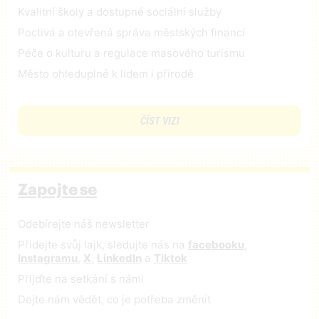
Kvalitní školy a dostupné sociální služby
Poctivá a otevřená správa městských financí
Péče o kulturu a regulace masového turismu
Město ohleduplné k lidem i přírodě
ČÍST VIZI
Zapojte se
Odebírejte náš newsletter
Přidejte svůj lajk, sledujte nás na
facebooku
,
Instagramu
,
X
,
LinkedIn
a
Tiktok
Přijďte na setkání s námi
Dejte nám vědět, co je potřeba změnit