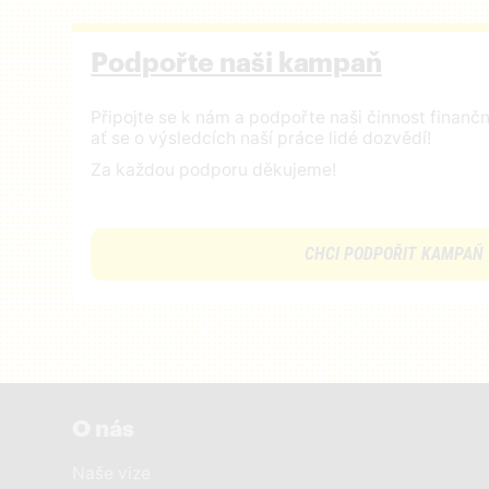
Podpořte naši kampaň
Připojte se k nám a podpořte naši činnost finan
ať se o výsledcích naší práce lidé dozvědí!
Za každou podporu děkujeme!
CHCI PODPOŘIT KAMPAŇ
O nás
Naše vize