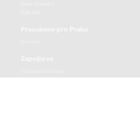
Naše výsledky
Naši lidé
Pracujeme pro Prahu
Novinky
Zapojte se
Pošlete nám vzkaz
Sousedská setkání
Městské části
PRAHA 1 SOBĚ
PRAHA 2 SOBĚ
PRAHA 3 SOBĚ
PRAHA 4 SOBĚ