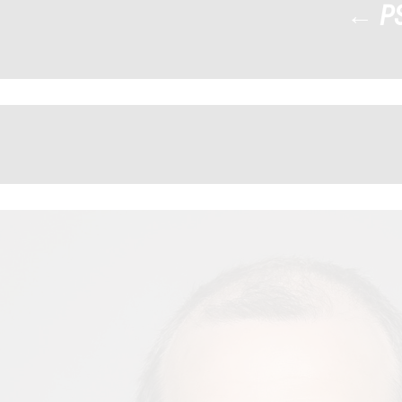
←
P
PS-tym-2022_0018_jaros
|
←
→