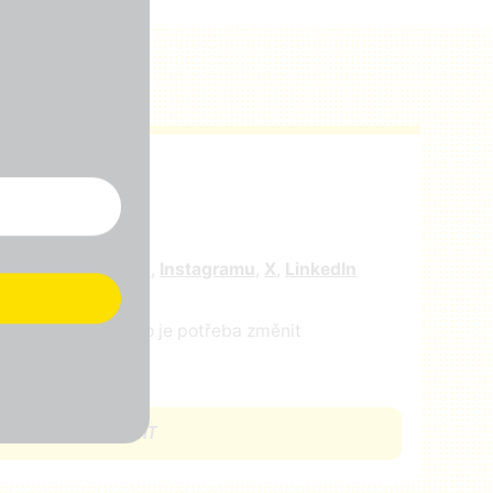
r
e nás na
facebooku
,
Instagramu
,
X
,
LinkedIn
ejte nám vědět, co je potřeba změnit
CHCI SE ZAPOJIT