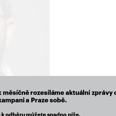
close
x měsíčně rozesíláme aktuální zprávy 
 kampani a Praze sobě.
se k odběru můžete snadno níže.