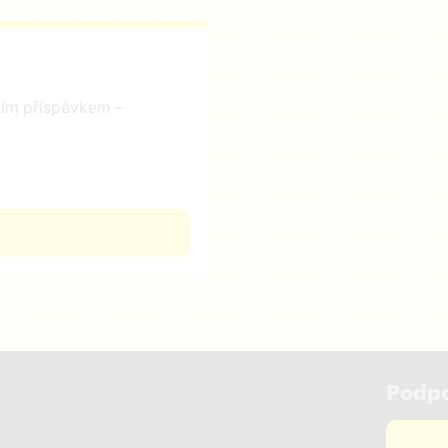
čním příspěvkem –
Podpo