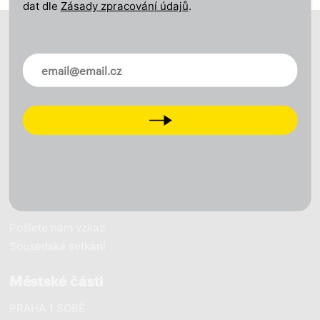
dat dle
Zásady zpracování údajů
.
O nás
Novinky ve vašem mailu
Naše vize
Naše výsledky
Naši lidé
Next
Pracujeme pro Prahu
Novinky
Zapojte se
Pošlete nám vzkaz
Sousedská setkání
Městské části
PRAHA 1 SOBĚ