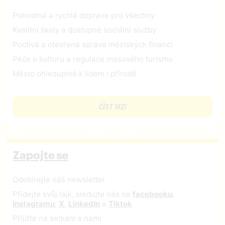
Pohodlná a rychlá doprava pro všechny
Kvalitní školy a dostupné sociální služby
Poctivá a otevřená správa městských financí
Péče o kulturu a regulace masového turismu
Město ohleduplné k lidem i přírodě
ČÍST VIZI
Zapojte se
Odebírejte náš newsletter
Přidejte svůj lajk, sledujte nás na
facebooku
,
Instagramu
,
X
,
LinkedIn
a
Tiktok
Přijďte na setkání s námi