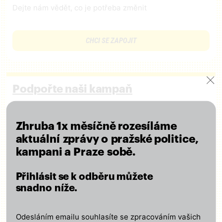
Dejte nám vědět, co je potřeba změnit
CHCI SE ZAPOJIT
Podpořte naši kampaň
Připojte se k nám a podpořte naši činnost finančním
příspěvkem – ať se o výsledcích naší práce
Zhruba 1x měsíčně rozesíláme
lidé dozvědí!
aktuální zprávy o pražské politice,
Za každou podporu děkujeme!
kampani a Praze sobě.
Přihlásit se k odběru můžete
CHCI PODPOŘIT KAMPAŇ
snadno níže.
Odesláním emailu souhlasíte se zpracováním vašich