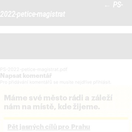
←
PS-
PS-2022-petice-magistrat
|
2022-petice-magistrat
←
PS-2022-petice-magistrat.pdf
Napsat komentář
Pro přidávání komentářů se musíte nejdříve
přihlásit
.
Máme své město rádi a záleží
nám na místě, kde žijeme.
Pět jasných cílů pro Prahu