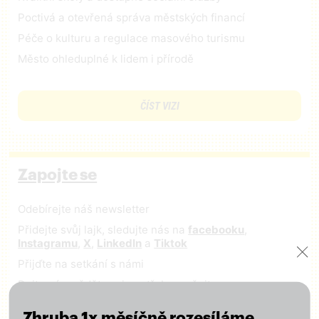
Poctivá a otevřená správa městských financí
Péče o kulturu a regulace masového turismu
Město ohleduplné k lidem i přírodě
ČÍST VIZI
Zapojte se
Odebírejte náš newsletter
Přidejte svůj lajk, sledujte nás na
facebooku
,
Instagramu
,
X
,
LinkedIn
a
Tiktok
Přijďte na setkání s námi
Dejte nám vědět, co je potřeba změnit
Zhruba 1x měsíčně rozesíláme