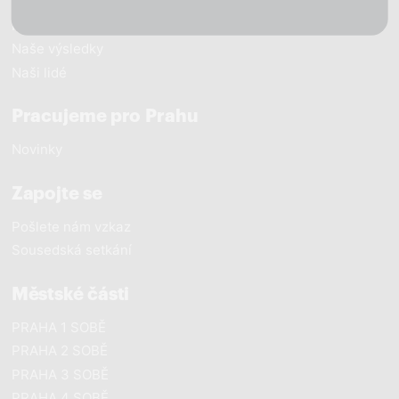
Naše vize
Naše výsledky
Naši lidé
Pracujeme pro Prahu
Novinky
Zapojte se
Pošlete nám vzkaz
Sousedská setkání
Městské části
PRAHA 1 SOBĚ
PRAHA 2 SOBĚ
PRAHA 3 SOBĚ
PRAHA 4 SOBĚ