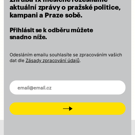
CHCI SE ZAPOJIT
aktuální zprávy o pražské politice,
kampani a Praze sobě.
Přihlásit se k odběru můžete
Podpořte naši kampaň
snadno níže.
Připojte se k nám a podpořte naši činnost finančním
Odesláním emailu souhlasíte se zpracováním vašich
příspěvkem – ať se o výsledcích naší práce
dat dle
Zásady zpracování údajů
.
lidé dozvědí!
Za každou podporu děkujeme!
Novinky ve vašem mailu
CHCI PODPOŘIT KAMPAŇ
Next
O nás