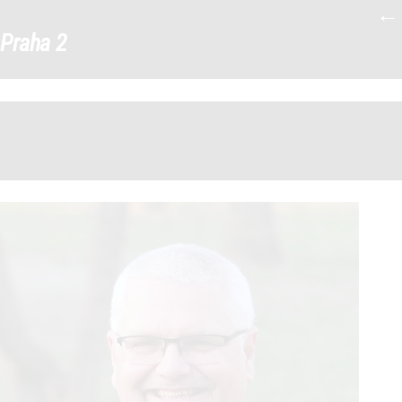
←
Antonin_Hamrik_portraits4web
|
Praha 2
←
→