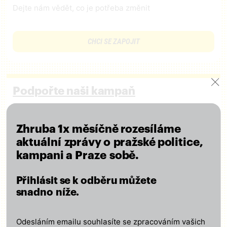
Dejte nám vědět, co je potřeba změnit
CHCI SE ZAPOJIT
Podpořte naši kampaň
Připojte se k nám a podpořte naši činnost finančním
příspěvkem – ať se o výsledcích naší práce
Zhruba 1x měsíčně rozesíláme
lidé dozvědí!
aktuální zprávy o pražské politice,
Za každou podporu děkujeme!
kampani a Praze sobě.
Přihlásit se k odběru můžete
CHCI PODPOŘIT KAMPAŇ
snadno níže.
Odesláním emailu souhlasíte se zpracováním vašich