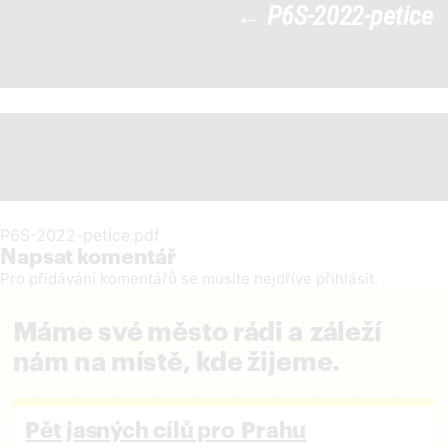
←
P6S-2022-petice
P6S-2022-petice
|
←
P6S-2022-petice.pdf
Napsat komentář
Pro přidávání komentářů se musíte nejdříve
přihlásit
.
Máme své město rádi a záleží
nám na místě, kde žijeme.
Pět jasných cílů pro Prahu