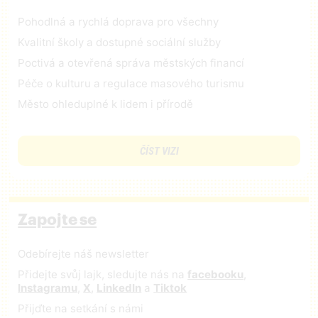
Pohodlná a rychlá doprava pro všechny
Kvalitní školy a dostupné sociální služby
Poctivá a otevřená správa městských financí
Péče o kulturu a regulace masového turismu
Město ohleduplné k lidem i přírodě
ČÍST VIZI
Zapojte se
Odebírejte náš newsletter
Přidejte svůj lajk, sledujte nás na
facebooku
,
Instagramu
,
X
,
LinkedIn
a
Tiktok
Přijďte na setkání s námi