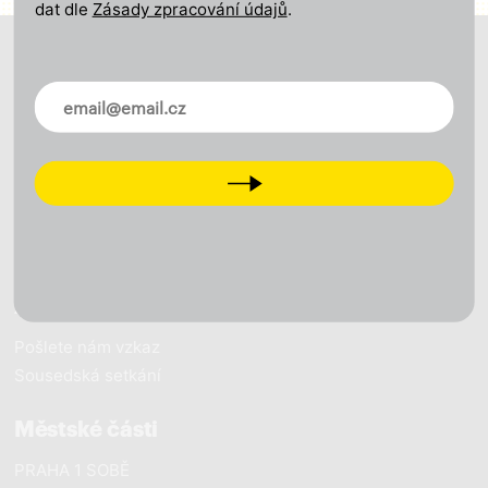
dat dle
Zásady zpracování údajů
.
O nás
Novinky ve vašem mailu
Naše vize
Naše výsledky
Naši lidé
Next
Pracujeme pro Prahu
Novinky
Zapojte se
Pošlete nám vzkaz
Sousedská setkání
Městské části
PRAHA 1 SOBĚ