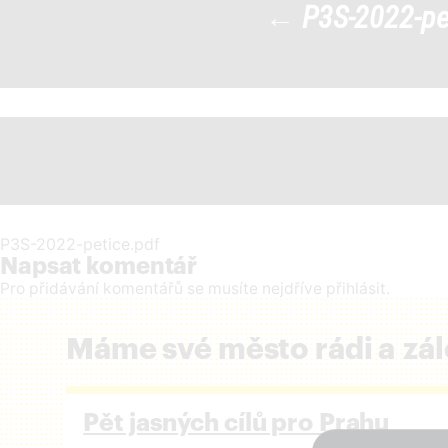
←
P3S-2022-pe
P3S-2022-petice
|
←
P3S-2022-petice.pdf
Napsat komentář
Pro přidávání komentářů se musíte nejdříve
přihlásit
.
Máme své město rádi a zál
Pět jasných cílů pro Prahu