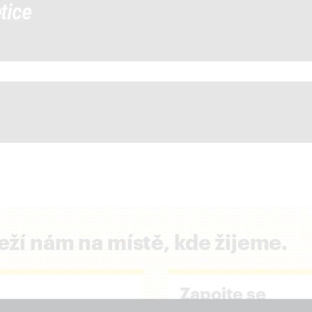
tice
eží nám na místě, kde žijeme.
close
Zapojte se