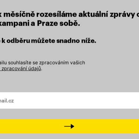
Odebírejte náš newslette
x měsíčně rozesíláme aktuální zprávy 
Přidejte svůj lajk, sledujt
 kampani a Praze sobě.
a
Tiktok
Přijďte na setkání s námi
D
se k odběru můžete snadno níže.
lu souhlasíte se zpracováním vašich
 zpracování údajů
.
vašem mailu
čním příspěvkem –
Next