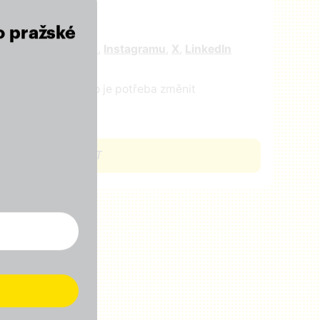
r
o pražské
e nás na
facebooku
,
Instagramu
,
X
,
LinkedIn
ejte nám vědět, co je potřeba změnit
CHCI SE ZAPOJIT