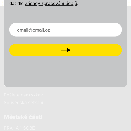
dat dle
Zásady zpracování údajů
.
O nás
Novinky ve vašem mailu
Naše vize
Naše výsledky
Naši lidé
Next
Pracujeme pro Prahu
Novinky
Zapojte se
Pošlete nám vzkaz
Sousedská setkání
Městské části
PRAHA 1 SOBĚ