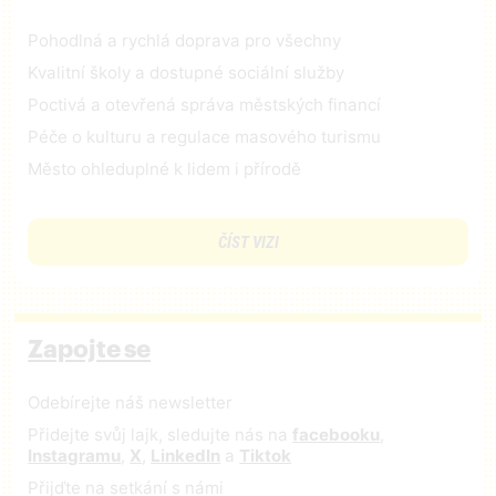
Pohodlná a rychlá doprava pro všechny
Kvalitní školy a dostupné sociální služby
Poctivá a otevřená správa městských financí
Péče o kulturu a regulace masového turismu
Město ohleduplné k lidem i přírodě
ČÍST VIZI
Zapojte se
Odebírejte náš newsletter
Přidejte svůj lajk, sledujte nás na
facebooku
,
Instagramu
,
X
,
LinkedIn
a
Tiktok
Přijďte na setkání s námi