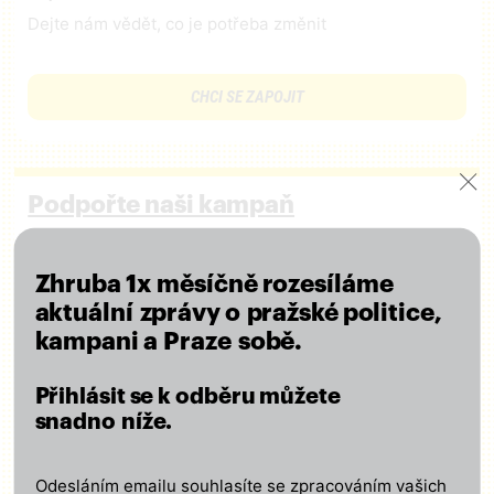
Dejte nám vědět, co je potřeba změnit
CHCI SE ZAPOJIT
Podpořte naši kampaň
Připojte se k nám a podpořte naši činnost finančním
příspěvkem – ať se o výsledcích naší práce
Zhruba 1x měsíčně rozesíláme
lidé dozvědí!
aktuální zprávy o pražské politice,
Za každou podporu děkujeme!
kampani a Praze sobě.
Přihlásit se k odběru můžete
CHCI PODPOŘIT KAMPAŇ
snadno níže.
Odesláním emailu souhlasíte se zpracováním vašich