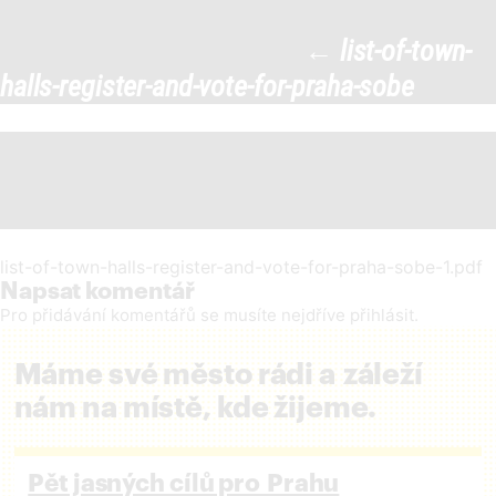
list-of-town-halls-register-and-
←
list-of-town-
vote-for-praha-sobe
|
halls-register-and-vote-for-praha-sobe
←
list-of-town-halls-register-and-vote-for-praha-sobe-1.pdf
Napsat komentář
Pro přidávání komentářů se musíte nejdříve
přihlásit
.
Máme své město rádi a záleží
nám na místě, kde žijeme.
Pět jasných cílů pro Prahu