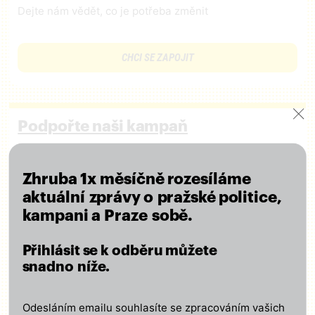
Dejte nám vědět, co je potřeba změnit
CHCI SE ZAPOJIT
Podpořte naši kampaň
Připojte se k nám a podpořte naši činnost finančním
příspěvkem – ať se o výsledcích naší práce
Zhruba 1x měsíčně rozesíláme
lidé dozvědí!
aktuální zprávy o pražské politice,
Za každou podporu děkujeme!
kampani a Praze sobě.
Přihlásit se k odběru můžete
CHCI PODPOŘIT KAMPAŇ
snadno níže.
Odesláním emailu souhlasíte se zpracováním vašich