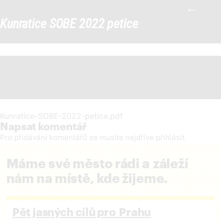
←
Kunratice SOBE 2022 petice
|
Kunratice SOBE 2022 petice
←
Kunratice-SOBE-2022-petice.pdf
Napsat komentář
Pro přidávání komentářů se musíte nejdříve
přihlásit
.
Máme své město rádi a záleží
nám na místě, kde žijeme.
Pět jasných cílů pro Prahu