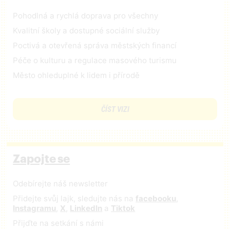
Pohodlná a rychlá doprava pro všechny
Kvalitní školy a dostupné sociální služby
Poctivá a otevřená správa městských financí
Péče o kulturu a regulace masového turismu
Město ohleduplné k lidem i přírodě
ČÍST VIZI
Zapojte se
Odebírejte náš newsletter
Přidejte svůj lajk, sledujte nás na
facebooku
,
Instagramu
,
X
,
LinkedIn
a
Tiktok
Přijďte na setkání s námi