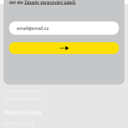
dat dle
Zásady zpracování údajů
.
O nás
Novinky ve vašem mailu
Naše vize
Naše výsledky
Naši lidé
Next
Pracujeme pro Prahu
Novinky
Zapojte se
Pošlete nám vzkaz
Sousedská setkání
Městské části
PRAHA 1 SOBĚ