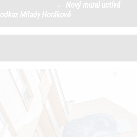
←
Nový mural uctívá
DSCF7214 (1)
|
odkaz Milady Horákové