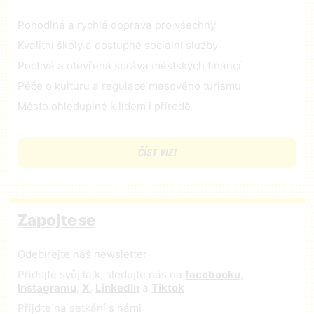
Pohodlná a rychlá doprava pro všechny
Kvalitní školy a dostupné sociální služby
Poctivá a otevřená správa městských financí
Péče o kulturu a regulace masového turismu
Město ohleduplné k lidem i přírodě
ČÍST VIZI
Zapojte se
Odebírejte náš newsletter
Přidejte svůj lajk, sledujte nás na
facebooku
,
Instagramu
,
X
,
LinkedIn
a
Tiktok
Přijďte na setkání s námi