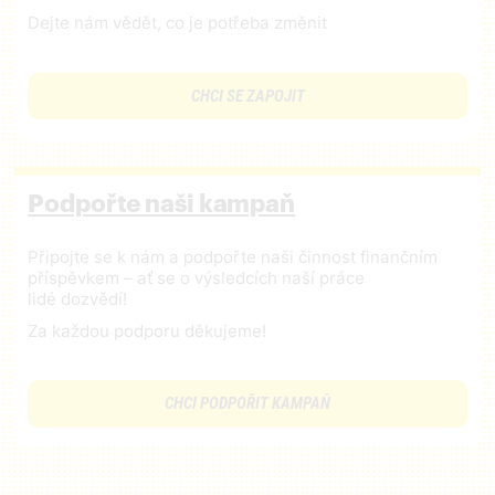
Dejte nám vědět, co je potřeba změnit
CHCI SE ZAPOJIT
Podpořte naši kampaň
Připojte se k nám a podpořte naši činnost finančním
příspěvkem – ať se o výsledcích naší práce
lidé dozvědí!
Za každou podporu děkujeme!
CHCI PODPOŘIT KAMPAŇ