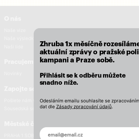
close
O nás
Naše vize
Naše výsledky
Zhruba 1x měsíčně rozesílám
Naši lidé
aktuální zprávy o pražské poli
kampani a Praze sobě.
Pracujeme pro Prahu
Novinky
Přihlásit se k odběru můžete
snadno níže.
Zapojte se
Pošlete nám vzkaz
Odesláním emailu souhlasíte se zpracováním
dat dle
Zásady zpracování údajů
.
Sousedská setkání
Městské části
Novinky ve vašem mailu
PRAHA 1 SOBĚ