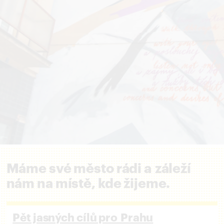
Máme své město rádi a záleží
nám na místě, kde žijeme.
Pět jasných cílů pro Prahu