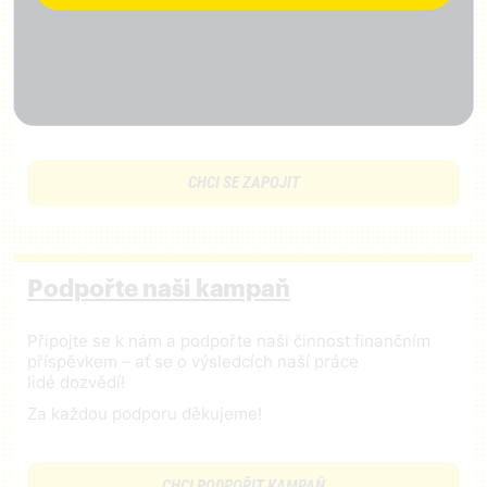
Přidejte svůj lajk, sledujte nás na
facebooku
,
Instagramu
,
X
,
LinkedIn
a
Tiktok
Přijďte na setkání s námi
Dejte nám vědět, co je potřeba změnit
CHCI SE ZAPOJIT
Podpořte naši kampaň
Připojte se k nám a podpořte naši činnost finančním
příspěvkem – ať se o výsledcích naší práce
lidé dozvědí!
Za každou podporu děkujeme!
CHCI PODPOŘIT KAMPAŇ