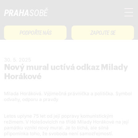
PRAHA
SOBĚ
PODPOŘTE NÁS
ZAPOJTE SE
30. 5. 2025
Nový mural uctívá odkaz Milady
Horákové
Milada Horáková. Výjimečná právnička a politička. Symbol
odvahy, odporu a pravdy
Letos uplyne 75 let od její popravy komunistickým
režimem. V Holešovicích na třídě Milady Horákové na její
památku vznikl nový mural. Je to tichá, ale silná
připomínka toho, že svoboda není samozřejmostí.