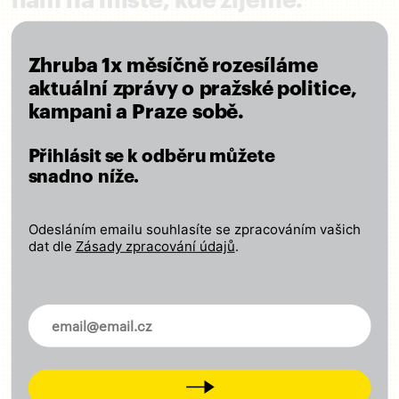
nám na místě, kde žijeme.
Pět jasných cílů pro Prahu
Zhruba 1x měsíčně rozesíláme
aktuální zprávy o pražské politice,
Pohodlná a rychlá doprava pro všechny
kampani a Praze sobě.
Kvalitní školy a dostupné sociální služby
Přihlásit se k odběru můžete
Poctivá a otevřená správa městských financí
snadno níže.
Péče o kulturu a regulace masového turismu
Město ohleduplné k lidem i přírodě
Odesláním emailu souhlasíte se zpracováním vašich
dat dle
Zásady zpracování údajů
.
ČÍST VIZI
Novinky ve vašem mailu
Zapojte se
Next
Odebírejte náš newsletter