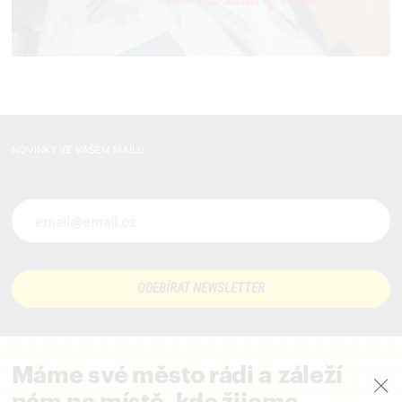
NOVINKY VE VAŠEM MAILU
Novinky ve vašem mailu
Máme své město rádi a záleží