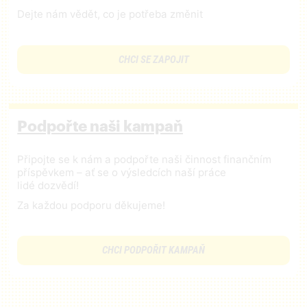
Dejte nám vědět, co je potřeba změnit
CHCI SE ZAPOJIT
Podpořte naši kampaň
Připojte se k nám a podpořte naši činnost finančním
příspěvkem – ať se o výsledcích naší práce
lidé dozvědí!
Za každou podporu děkujeme!
CHCI PODPOŘIT KAMPAŇ