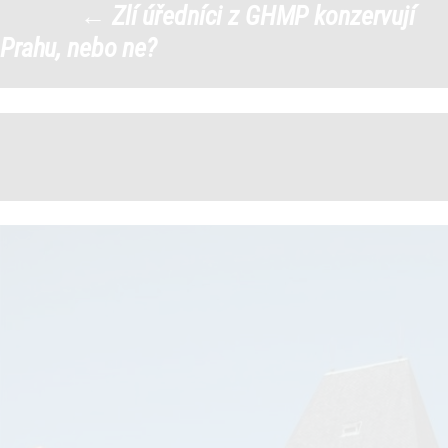
←
Zlí úředníci z GHMP konzervují
Zvon
|
Prahu, nebo ne?
←