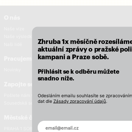
close
O nás
Naše vize
Naše výsledky
Zhruba 1x měsíčně rozesílám
Naši lidé
aktuální zprávy o pražské poli
kampani a Praze sobě.
Pracujeme pro Prahu
Novinky
Přihlásit se k odběru můžete
snadno níže.
Zapojte se
Pošlete nám vzkaz
Odesláním emailu souhlasíte se zpracováním
dat dle
Zásady zpracování údajů
.
Sousedská setkání
Městské části
Novinky ve vašem mailu
PRAHA 1 SOBĚ