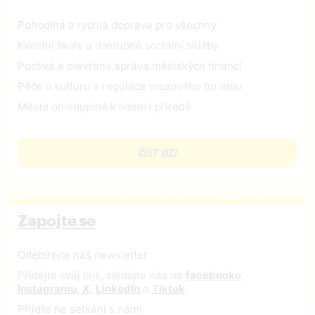
Pohodlná a rychlá doprava pro všechny
Kvalitní školy a dostupné sociální služby
Poctivá a otevřená správa městských financí
Péče o kulturu a regulace masového turismu
Město ohleduplné k lidem i přírodě
ČÍST VIZI
Zapojte se
Odebírejte náš newsletter
Přidejte svůj lajk, sledujte nás na
facebooku
,
Instagramu
,
X
,
LinkedIn
a
Tiktok
Přijďte na setkání s námi