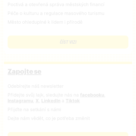
Poctivá a otevřená správa městských financí
Péče o kulturu a regulace masového turismu
Město ohleduplné k lidem i přírodě
ČÍST VIZI
Zapojte se
Odebírejte náš newsletter
Přidejte svůj lajk, sledujte nás na
facebooku
,
Instagramu
,
X
,
LinkedIn
a
Tiktok
Přijďte na setkání s námi
Dejte nám vědět, co je potřeba změnit