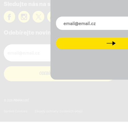
Sledujte nás na sítích
Novinky ve vašem mailu
Odebírejte novinky
Next
Novinky ve vašem mailu
© 2026
PRAHA
SOBĚ
Správa Cookies
Zásady ochrany osobních údajů