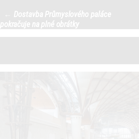
396903070_747504580753443_7
←
Dostavba Průmyslového paláce
|
pokračuje na plné obrátky
←
→