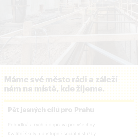
Máme své město rádi a záleží
nám na místě, kde žijeme.
Pět jasných cílů pro Prahu
Pohodlná a rychlá doprava pro všechny
Kvalitní školy a dostupné sociální služby