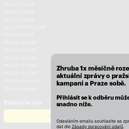
PRAHA 5 SOBĚ
PRAHA 6 SOBĚ
PRAHA 7 SOBĚ
8žije a PRAHA SOBĚ
PRAHA 9 SOBĚ
close
PRAHA 10 SOBĚ
PRAHA 11 SOBĚ
PRAHA 12 SOBĚ
PRAHA 13 SOBĚ
Zhruba 1x měsíčně roz
PRAHA 14 SOBĚ
aktuální zprávy o pražs
PRAHA-Kunratice
kampani a Praze sobě.
PRAHA-Satalice
Přihlásit se k odběru můž
Podpořte nás
snadno níže.
PODPOŘTE NÁS
Odesláním emailu souhlasíte se zp
dat dle
Zásady zpracování údajů
.