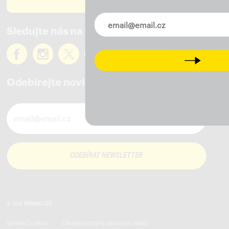
PODPOŘTE NÁS
Novinky ve vašem mailu
Sledujte nás na sítích
Next
Odebírejte novinky
Novinky ve vašem mailu
© 2026
PRAHA
SOBĚ
Správa Cookies
Zásady ochrany osobních údajů