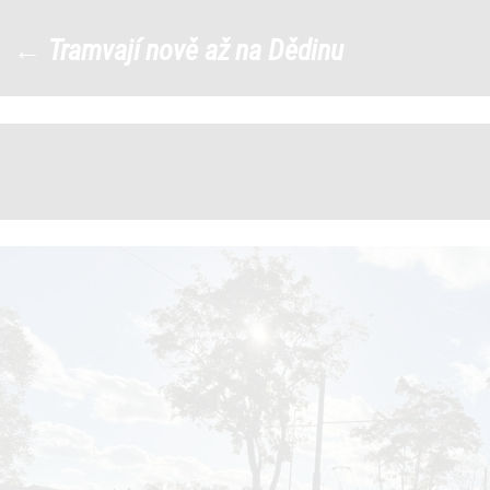
394318890_745921737357008_3
←
Tramvají nově až na Dědinu
|
←
→