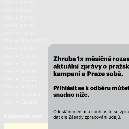
PRAHA 3 SOBĚ
PRAHA 4 SOBĚ
PRAHA 5 SOBĚ
PRAHA 6 SOBĚ
close
PRAHA 7 SOBĚ
8žije a PRAHA SOBĚ
PRAHA 9 SOBĚ
PRAHA 10 SOBĚ
Zhruba 1x měsíčně roze
PRAHA 11 SOBĚ
aktuální zprávy o pražsk
PRAHA 12 SOBĚ
kampani a Praze sobě.
PRAHA 13 SOBĚ
PRAHA 14 SOBĚ
Přihlásit se k odběru může
PRAHA-Kunratice
snadno níže.
PRAHA-Satalice
Odesláním emailu souhlasíte se zpr
Podpořte nás
dat dle
Zásady zpracování údajů
.