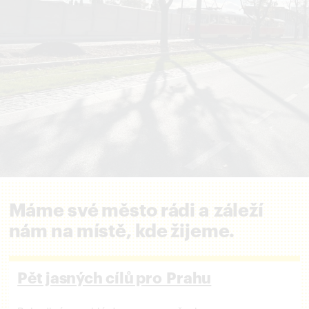
Máme své město rádi a záleží
nám na místě, kde žijeme.
Pět jasných cílů pro Prahu