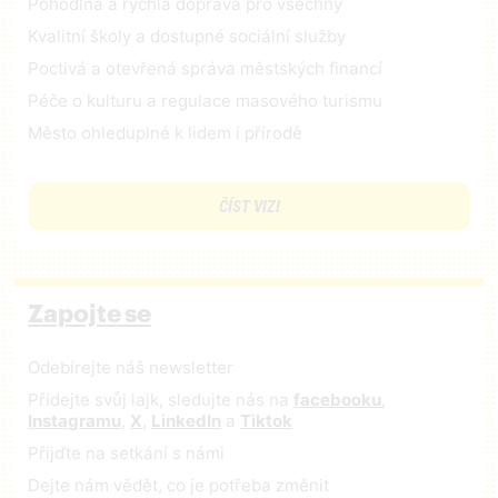
Pohodlná a rychlá doprava pro všechny
Kvalitní školy a dostupné sociální služby
Poctivá a otevřená správa městských financí
Péče o kulturu a regulace masového turismu
Město ohleduplné k lidem i přírodě
ČÍST VIZI
Zapojte se
Odebírejte náš newsletter
Přidejte svůj lajk, sledujte nás na
facebooku
,
Instagramu
,
X
,
LinkedIn
a
Tiktok
Přijďte na setkání s námi
Dejte nám vědět, co je potřeba změnit