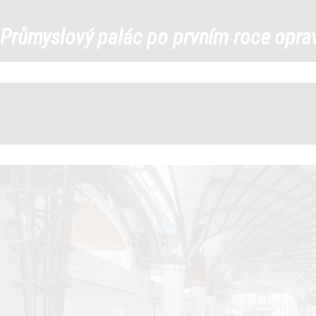
334135851_55851492957984
Průmyslový palác po prvním roce opra
←
→