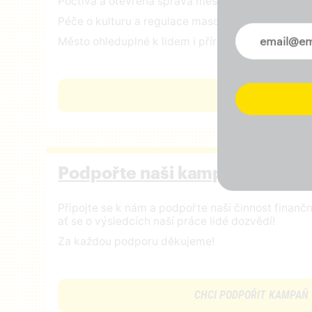
Poctivá a otevřená správa městských financí
Péče o kulturu a regulace masového turismu
Novinky ve 
Město ohleduplné k lidem i přírodě
ČÍST VIZI
Podpořte naši kampaň
Připojte se k nám a podpořte naši činnost finan
ať se o výsledcích naší práce lidé dozvědí!
Za každou podporu děkujeme!
CHCI PODPOŘIT KAMPAŇ