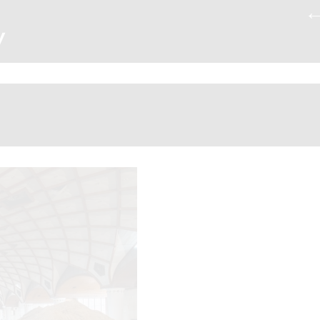
4_2525351036739842986_n
|
v