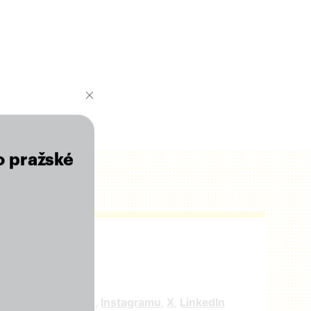
o pražské
r
e nás na
facebooku
,
Instagramu
,
X
,
LinkedIn