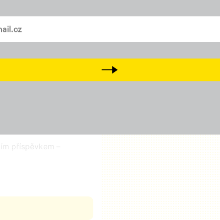
a
Tiktok
Přijďte na setkání s námi
D
vašem mailu
Next
čním příspěvkem –