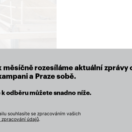
close
x měsíčně rozesíláme aktuální zprávy 
 kampani a Praze sobě.
eží nám na místě, kde žijeme.
se k odběru můžete snadno níže.
Zapojte se
lu souhlasíte se zpracováním vašich
Odebírejte náš newslette
 zpracování údajů
.
Přidejte svůj lajk, sledujt