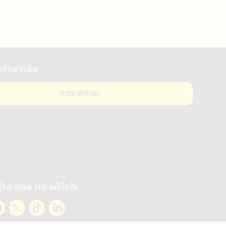
řte nás
PODPOŘTE NÁS
te nás na sítích