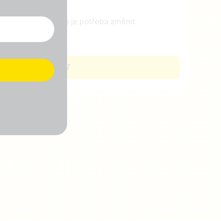
ejte nám vědět, co je potřeba změnit
CHCI SE ZAPOJIT