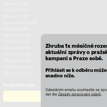
PRAHA 5 SOBĚ
PRAHA 6 SOBĚ
PRAHA 7 SOBĚ
8žije a PRAHA SOBĚ
close
PRAHA 9 SOBĚ
PRAHA 10 SOBĚ
PRAHA 11 SOBĚ
Zhruba 1x měsíčně roze
PRAHA 12 SOBĚ
aktuální zprávy o pražsk
PRAHA 13 SOBĚ
kampani a Praze sobě.
PRAHA 14 SOBĚ
PRAHA-Kunratice
Přihlásit se k odběru může
PRAHA-Satalice
snadno níže.
Podpořte nás
Odesláním emailu souhlasíte se zp
dat dle
Zásady zpracování údajů
.
PODPOŘTE NÁS