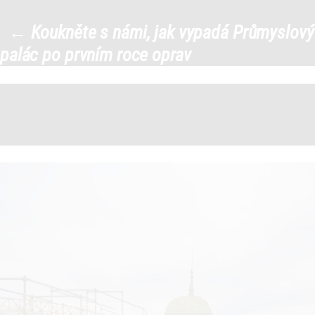
334091609_793450042103171_8
←
Koukněte s námi, jak vypadá Průmyslový
|
palác po prvním roce oprav
←
→