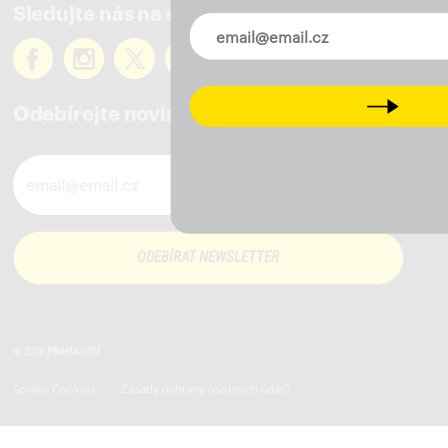
Sledujte nás na sítích
Novinky ve vašem mailu
Next
Odebírejte novinky
Novinky ve vašem mailu
© 2026
PRAHA
SOBĚ
Správa Cookies
Zásady ochrany osobních údajů