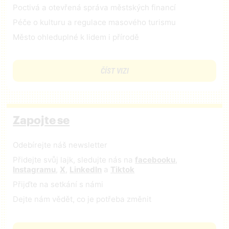
Poctivá a otevřená správa městských financí
Péče o kulturu a regulace masového turismu
Město ohleduplné k lidem i přírodě
ČÍST VIZI
Zapojte se
Odebírejte náš newsletter
Přidejte svůj lajk, sledujte nás na
facebooku
,
Instagramu
,
X
,
LinkedIn
a
Tiktok
Přijďte na setkání s námi
Dejte nám vědět, co je potřeba změnit