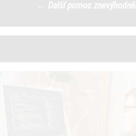
←
Další pomoc znevýhodn
pomoc
|