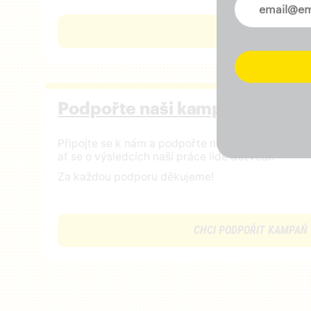
Novinky ve 
ČÍST VIZI
Podpořte naši kampaň
Připojte se k nám a podpořte naši činnost finan
ať se o výsledcích naší práce lidé dozvědí!
Za každou podporu děkujeme!
CHCI PODPOŘIT KAMPAŇ