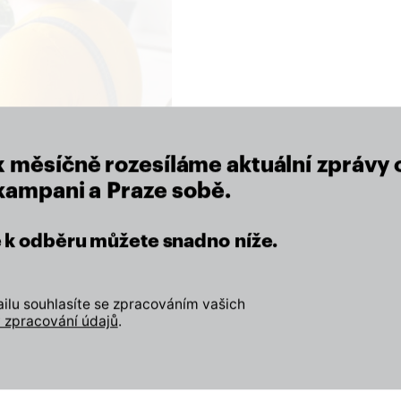
close
eží nám na místě, kde žijeme.
x měsíčně rozesíláme aktuální zprávy 
 kampani a Praze sobě.
Zapojte se
se k odběru můžete snadno níže.
Odebírejte náš newslette
lu souhlasíte se zpracováním vašich
Přidejte svůj lajk, sledujt
 zpracování údajů
.
a
Tiktok
Přijďte na setkání s námi
D