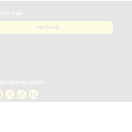
řte nás
PODPOŘTE NÁS
te nás na sítích