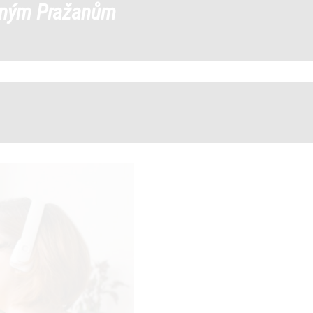
ěným Pražanům