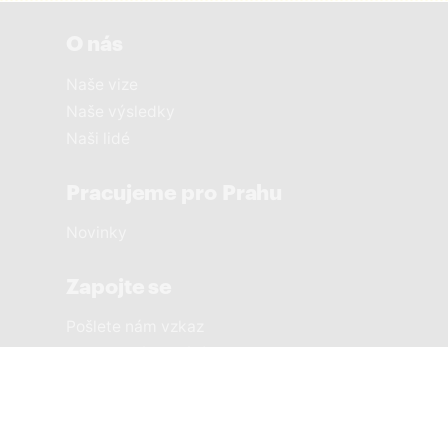
O nás
Naše vize
Naše výsledky
Naši lidé
Pracujeme pro Prahu
Novinky
Zapojte se
Pošlete nám vzkaz
Sousedská setkání
Městské části