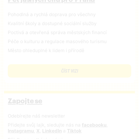
Pohodlná a rychlá doprava pro všechny
Kvalitní školy a dostupné sociální služby
Poctivá a otevřená správa městských financí
Péče o kulturu a regulace masového turismu
Město ohleduplné k lidem i přírodě
ČÍST VIZI
Zapojte se
Odebírejte náš newsletter
Přidejte svůj lajk, sledujte nás na
facebooku
,
Instagramu
,
X
,
LinkedIn
a
Tiktok