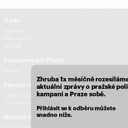
O nás
Naše vize
Naše výsledky
Naši lidé
close
Pracujeme pro Prahu
Novinky
Zhruba 1x měsíčně rozesílám
Zapojte se
aktuální zprávy o pražské poli
kampani a Praze sobě.
Pošlete nám vzkaz
Sousedská setkání
Přihlásit se k odběru můžete
snadno níže.
Městské části
PRAHA 1 SOBĚ