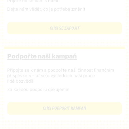
Přijďte na setkání s námi
Dejte nám vědět, co je potřeba změnit
CHCI SE ZAPOJIT
Podpořte naši kampaň
Připojte se k nám a podpořte naši činnost finančním
příspěvkem – ať se o výsledcích naší práce
lidé dozvědí!
Za každou podporu děkujeme!
CHCI PODPOŘIT KAMPAŇ