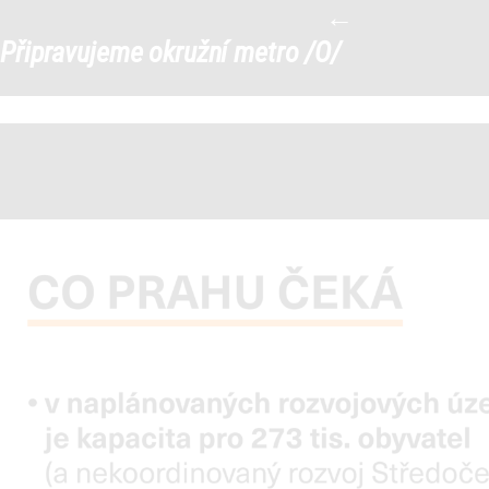
←
Prezentace-Metro-O4
|
Připravujeme okružní metro /O/
←
→