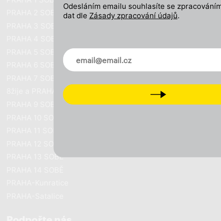
Odesláním emailu souhlasíte se zpracováním
PRAHA 2 SOBĚ
dat dle
Zásady zpracování údajů
.
PRAHA 3 SOBĚ
PRAHA 4 SOBĚ
PRAHA 5 SOBĚ
Novinky ve vašem mailu
PRAHA 6 SOBĚ
PRAHA 7 SOBĚ
8žije a PRAHA SOBĚ
Next
PRAHA 9 SOBĚ
PRAHA 10 SOBĚ
PRAHA 11 SOBĚ
PRAHA 12 SOBĚ
PRAHA 13 SOBĚ
PRAHA 14 SOBĚ
PRAHA-Kunratice
PRAHA-Satalice
Podpořte nás