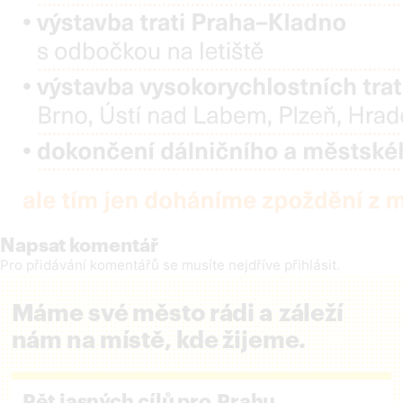
Napsat komentář
Pro přidávání komentářů se musíte nejdříve
přihlásit
.
Máme své město rádi a záleží
nám na místě, kde žijeme.
Pět jasných cílů pro Prahu