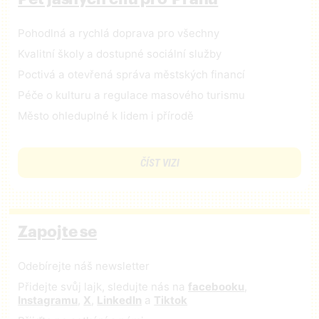
Pohodlná a rychlá doprava pro všechny
Kvalitní školy a dostupné sociální služby
Poctivá a otevřená správa městských financí
Péče o kulturu a regulace masového turismu
Město ohleduplné k lidem i přírodě
ČÍST VIZI
Zapojte se
Odebírejte náš newsletter
Přidejte svůj lajk, sledujte nás na
facebooku
,
Instagramu
,
X
,
LinkedIn
a
Tiktok