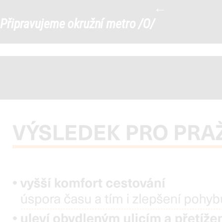
←
Prezentace-Metro-O19
|
Připravujeme okružní metro /O/
←
→