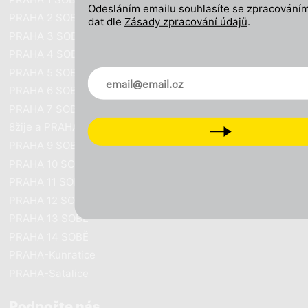
Odesláním emailu souhlasíte se zpracováním
PRAHA 2 SOBĚ
dat dle
Zásady zpracování údajů
.
PRAHA 3 SOBĚ
PRAHA 4 SOBĚ
PRAHA 5 SOBĚ
Novinky ve vašem mailu
PRAHA 6 SOBĚ
PRAHA 7 SOBĚ
8žije a PRAHA SOBĚ
Next
PRAHA 9 SOBĚ
PRAHA 10 SOBĚ
PRAHA 11 SOBĚ
PRAHA 12 SOBĚ
PRAHA 13 SOBĚ
PRAHA 14 SOBĚ
PRAHA-Kunratice
PRAHA-Satalice
Podpořte nás