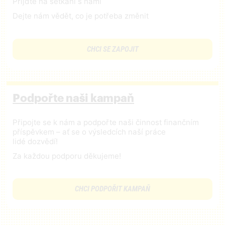
Přijďte na setkání s námi
Dejte nám vědět, co je potřeba změnit
CHCI SE ZAPOJIT
Podpořte naši kampaň
Připojte se k nám a podpořte naši činnost finančním
příspěvkem – ať se o výsledcích naší práce
lidé dozvědí!
Za každou podporu děkujeme!
CHCI PODPOŘIT KAMPAŇ