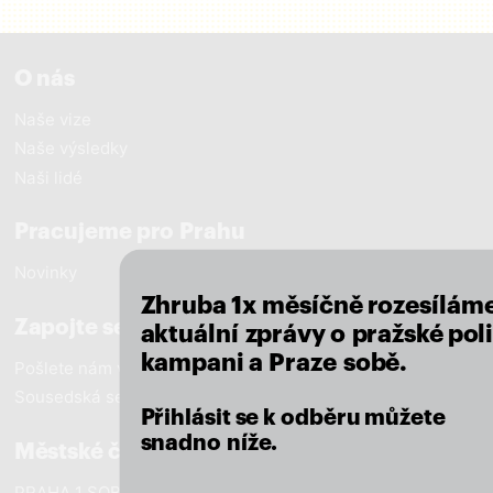
O nás
Naše vize
Naše výsledky
Naši lidé
close
Pracujeme pro Prahu
Novinky
Zhruba 1x měsíčně rozesílám
Zapojte se
aktuální zprávy o pražské poli
kampani a Praze sobě.
Pošlete nám vzkaz
Sousedská setkání
Přihlásit se k odběru můžete
snadno níže.
Městské části
PRAHA 1 SOBĚ