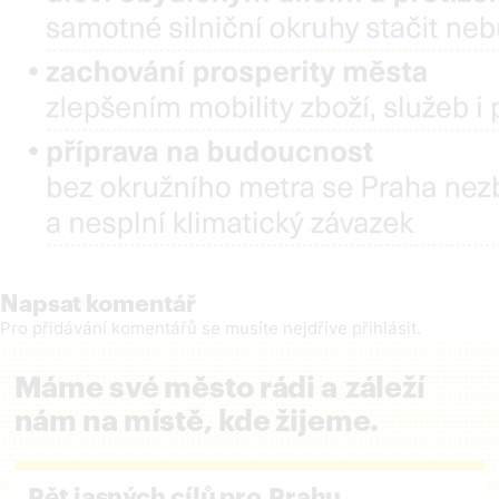
Napsat komentář
Pro přidávání komentářů se musíte nejdříve
přihlásit
.
Máme své město rádi a záleží
nám na místě, kde žijeme.
Pět jasných cílů pro Prahu