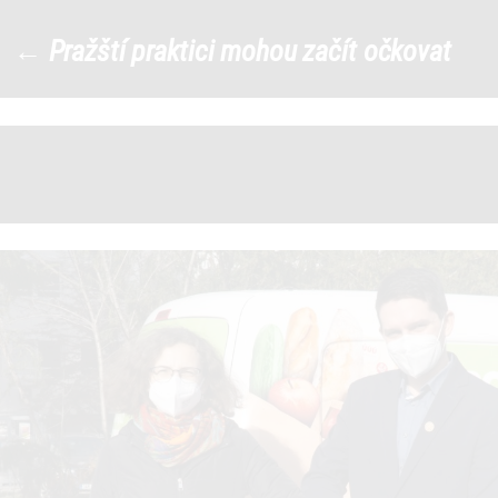
154309724_3843488985740726_
←
Pražští praktici mohou začít očkovat
|