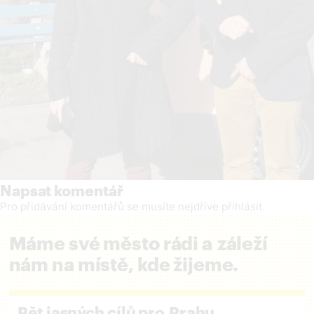
Napsat komentář
Pro přidávání komentářů se musíte nejdříve
přihlásit
.
Máme své město rádi a záleží
nám na místě, kde žijeme.
Pět jasných cílů pro Prahu