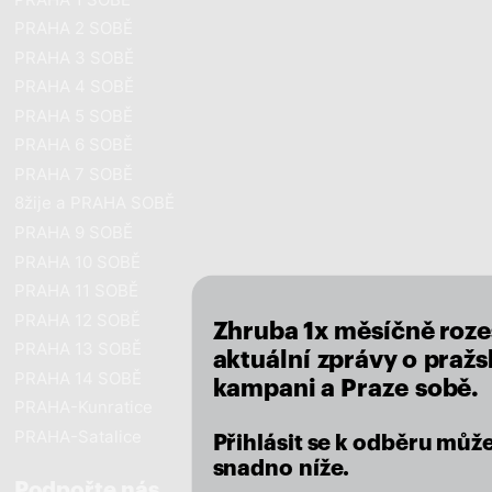
PRAHA 2 SOBĚ
PRAHA 3 SOBĚ
PRAHA 4 SOBĚ
PRAHA 5 SOBĚ
PRAHA 6 SOBĚ
PRAHA 7 SOBĚ
8žije a PRAHA SOBĚ
close
PRAHA 9 SOBĚ
PRAHA 10 SOBĚ
PRAHA 11 SOBĚ
PRAHA 12 SOBĚ
Zhruba 1x měsíčně roz
PRAHA 13 SOBĚ
aktuální zprávy o pražsk
PRAHA 14 SOBĚ
kampani a Praze sobě.
PRAHA-Kunratice
PRAHA-Satalice
Přihlásit se k odběru můž
snadno níže.
Podpořte nás