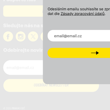
Odesláním emailu souhlasíte se zp
PODPOŘTE NÁS
dat dle
Zásady zpracování údajů
.
Sledujte nás na sítích
Novinky ve vašem mailu
Odebírejte novinky
Next
Novinky ve vašem mailu
© 2026
PRAHA
SOBĚ