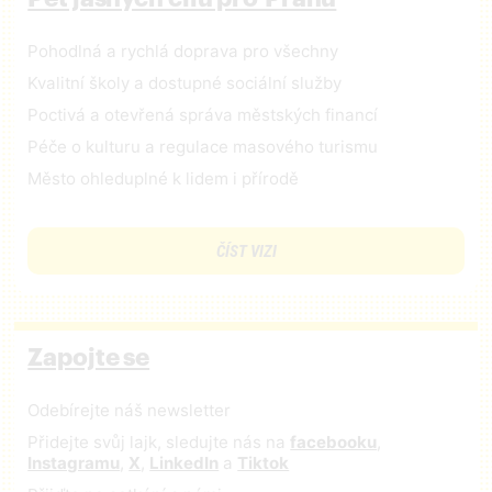
Pohodlná a rychlá doprava pro všechny
Kvalitní školy a dostupné sociální služby
Poctivá a otevřená správa městských financí
Péče o kulturu a regulace masového turismu
Město ohleduplné k lidem i přírodě
ČÍST VIZI
Zapojte se
Odebírejte náš newsletter
Přidejte svůj lajk, sledujte nás na
facebooku
,
Instagramu
,
X
,
LinkedIn
a
Tiktok