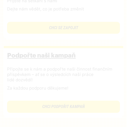
Přijďte na setkání s námi
Dejte nám vědět, co je potřeba změnit
CHCI SE ZAPOJIT
Podpořte naši kampaň
Připojte se k nám a podpořte naši činnost finančním
příspěvkem – ať se o výsledcích naší práce
lidé dozvědí!
Za každou podporu děkujeme!
CHCI PODPOŘIT KAMPAŇ