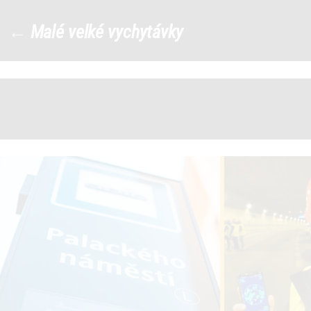
140989481_3745485905541035_
←
Malé velké vychytávky
|