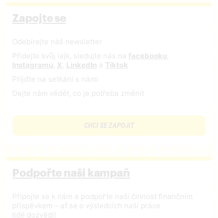
Zapojte se
Odebírejte náš newsletter
Přidejte svůj lajk, sledujte nás na
facebooku
,
Instagramu
,
X
,
LinkedIn
a
Tiktok
Přijďte na setkání s námi
Dejte nám vědět, co je potřeba změnit
CHCI SE ZAPOJIT
Podpořte naši kampaň
Připojte se k nám a podpořte naši činnost finančním
příspěvkem – ať se o výsledcích naší práce
lidé dozvědí!