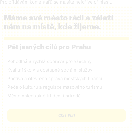
Pro přidávání komentářů se musíte nejdříve
přihlásit
.
Máme své město rádi a záleží
nám na místě, kde žijeme.
Pět jasných cílů pro Prahu
Pohodlná a rychlá doprava pro všechny
Kvalitní školy a dostupné sociální služby
Poctivá a otevřená správa městských financí
Péče o kulturu a regulace masového turismu
Město ohleduplné k lidem i přírodě
ČÍST VIZI