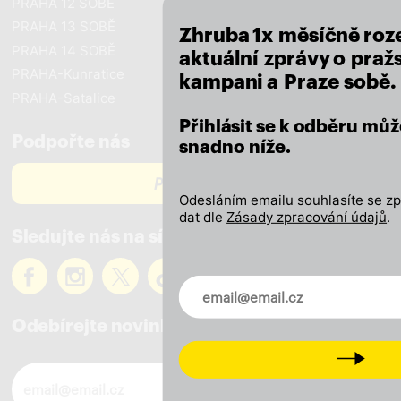
PRAHA 12 SOBĚ
PRAHA 13 SOBĚ
Zhruba 1x měsíčně roz
PRAHA 14 SOBĚ
aktuální zprávy o pražs
PRAHA-Kunratice
kampani a Praze sobě.
PRAHA-Satalice
Přihlásit se k odběru můž
Podpořte nás
snadno níže.
PODPOŘTE NÁS
Odesláním emailu souhlasíte se z
dat dle
Zásady zpracování údajů
.
Sledujte nás na sítích
Novinky ve vašem mailu
Odebírejte novinky
Next
Novinky ve vašem mailu