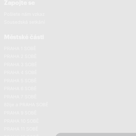
Zapojte se
Pošlete nám vzkaz
Sousedská setkání
Městské části
PRAHA 1 SOBĚ
PRAHA 2 SOBĚ
PRAHA 3 SOBĚ
PRAHA 4 SOBĚ
PRAHA 5 SOBĚ
PRAHA 6 SOBĚ
PRAHA 7 SOBĚ
8žije a PRAHA SOBĚ
PRAHA 9 SOBĚ
close
PRAHA 10 SOBĚ
PRAHA 11 SOBĚ