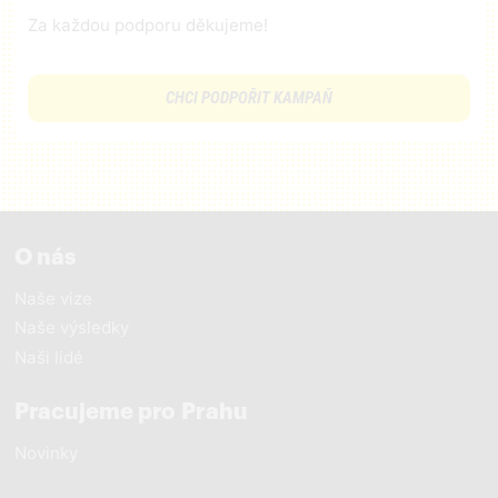
Za každou podporu děkujeme!
CHCI PODPOŘIT KAMPAŇ
O nás
Naše vize
Naše výsledky
Naši lidé
Pracujeme pro Prahu
Novinky