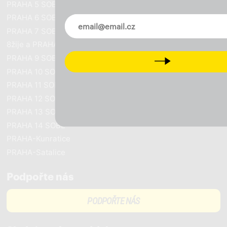
PRAHA 5 SOBĚ
PRAHA 6 SOBĚ
Novinky ve vašem mailu
PRAHA 7 SOBĚ
8žije a PRAHA SOBĚ
PRAHA 9 SOBĚ
Next
PRAHA 10 SOBĚ
PRAHA 11 SOBĚ
PRAHA 12 SOBĚ
PRAHA 13 SOBĚ
PRAHA 14 SOBĚ
PRAHA-Kunratice
PRAHA-Satalice
Podpořte nás
PODPOŘTE NÁS