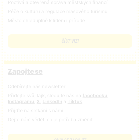
Poctivá a otevřená správa městských financí
Péče o kulturu a regulace masového turismu
Město ohleduplné k lidem i přírodě
ČÍST VIZI
Zapojte se
Odebírejte náš newsletter
Přidejte svůj lajk, sledujte nás na
facebooku
,
Instagramu
,
X
,
LinkedIn
a
Tiktok
Přijďte na setkání s námi
Dejte nám vědět, co je potřeba změnit