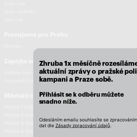
Naše vize
Naše výsledky
Naši lidé
Pracujeme pro Prahu
close
Novinky
Zapojte se
Zhruba 1x měsíčně rozesílám
aktuální zprávy o pražské poli
Pošlete nám vzkaz
kampani a Praze sobě.
Sousedská setkání
Přihlásit se k odběru můžete
Městské části
snadno níže.
PRAHA 1 SOBĚ
PRAHA 2 SOBĚ
Odesláním emailu souhlasíte se zpracováním
PRAHA 3 SOBĚ
dat dle
Zásady zpracování údajů
.
PRAHA 4 SOBĚ