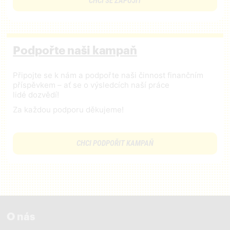
CHCI SE ZAPOJIT
Podpořte naši kampaň
Připojte se k nám a podpořte naši činnost finančním
příspěvkem – ať se o výsledcích naší práce
lidé dozvědí!
Za každou podporu děkujeme!
CHCI PODPOŘIT KAMPAŇ
O nás