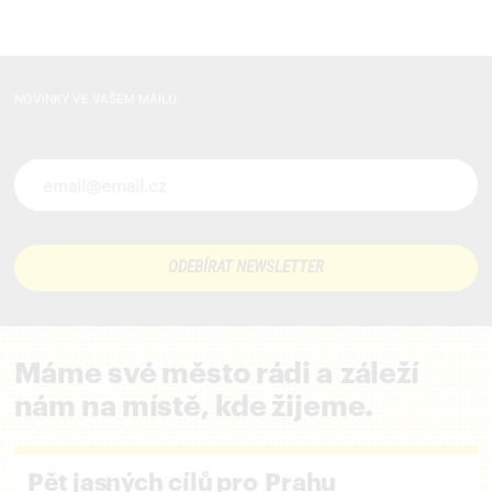
NOVINKY VE VAŠEM MAILU
Novinky ve vašem mailu
Máme své město rádi a záleží
nám na místě, kde žijeme.
Pět jasných cílů pro Prahu