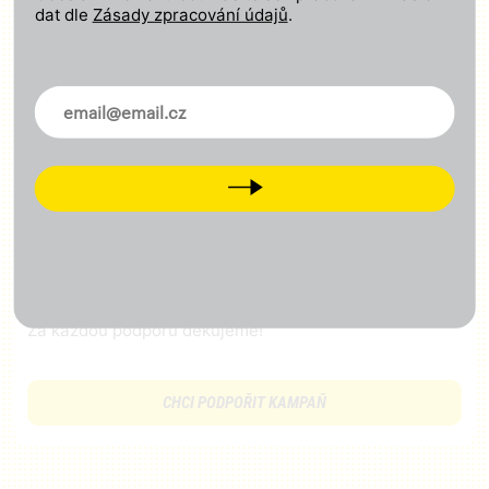
dat dle
Zásady zpracování údajů
.
Dejte nám vědět, co je potřeba změnit
Novinky ve vašem mailu
CHCI SE ZAPOJIT
Next
Podpořte naši kampaň
Připojte se k nám a podpořte naši činnost finančním
příspěvkem – ať se o výsledcích naší práce
lidé dozvědí!
Za každou podporu děkujeme!
CHCI PODPOŘIT KAMPAŇ