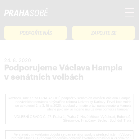
PRAHA
SOBĚ
PODPOŘTE NÁS
ZAPOJTE SE
24. 8. 2020
Podporujeme Václava Hampla
v senátních volbách
Rozhodli jsme se za PRAHA SOBĚ podpořit v senátních volbách Václava Hampla,
nezávislého senátora a bývalého rektora Univerzity Karlovy. První kolo voleb
se uskuteční 2. a 3. října 2020, a pokud vnímáte práci pana senátora Hampla
stejně jako my, je možné mu už nyní
pomoci s kampaní
.
VOLEBNÍ OBVOD Č. 27: Praha 1, Praha 7, Nové Město, Vyšehrad, Bubeneč,
Střešovice, Hradčany, Sedlec, Suchdol, Troja
Ve stávajícím volebním období se pan senátor spolu s předsednictvím Výboru
pro záležitosti EU věnoval především ochraně životního prostředí a vzdělávání;