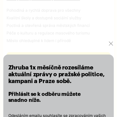
Pohodlná a rychlá doprava pro všechny
Kvalitní školy a dostupné sociální služby
Poctivá a otevřená správa městských financí
Péče o kulturu a regulace masového turismu
Město ohleduplné k lidem i přírodě
ČÍST VIZI
Zhruba 1x měsíčně rozesíláme
aktuální zprávy o pražské politice,
kampani a Praze sobě.
Zapojte se
Přihlásit se k odběru můžete
Odebírejte náš newsletter
snadno níže.
Přidejte svůj lajk, sledujte nás na
facebooku
,
Instagramu
,
X
,
LinkedIn
a
Tiktok
Odesláním emailu souhlasíte se zpracováním vašich
Přijďte na setkání s námi