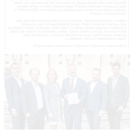
mnozí jste zaznamenali také jeho práci za regulaci Airbnb nebo proti výstavbě
paralelní dráhy na letišti Václava Havla. Protože právě tato témata jsou nám
v PRAHA SOBĚ velmi blízká, považujeme pana senátora za silného spojence
Pražanů v horní komoře.
Jako důležitou vnímáme také jeho nezávislost. Senát nemá být jen zrcadlem
Sněmovny, kde rozhodují politické strany. Přeji si Senát se značnou částí
nezávislých členů, osobností, které zajistí, že Senát nebude odrazem stranických
zájmů, ale skutečnou nezávislou entitou. Entitou bránící principy, na kterých stojí
naše demokracie, a chránící lidi před nesmysly, které mohou vzniknout
z politických dohod či lobbistických zájmů.
Přejeme panu senátorovi a Pražanům u říjnových voleb úspěch!