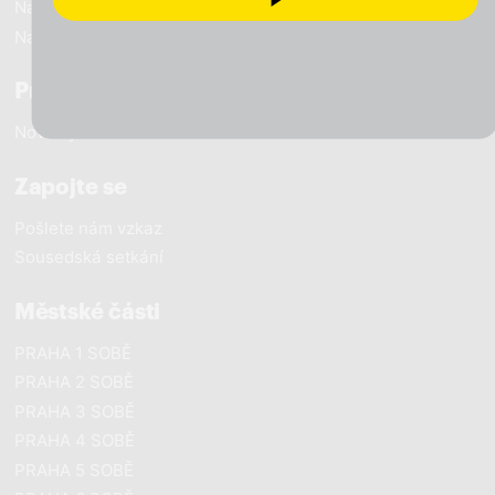
Naše výsledky
Naši lidé
Pracujeme pro Prahu
Novinky
Zapojte se
Pošlete nám vzkaz
Sousedská setkání
Městské části
PRAHA 1 SOBĚ
PRAHA 2 SOBĚ
PRAHA 3 SOBĚ
PRAHA 4 SOBĚ
PRAHA 5 SOBĚ