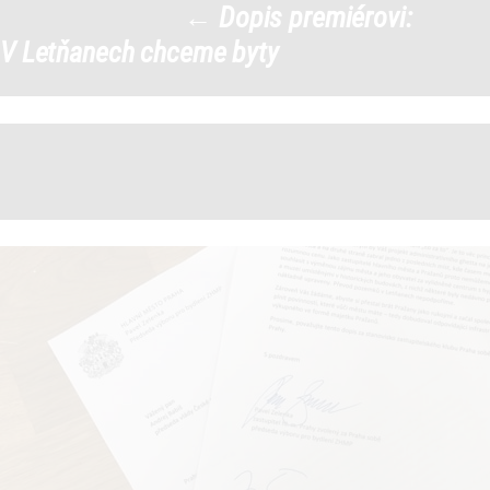
←
Dopis premiérovi:
babis-dopis
|
V Letňanech chceme byty
←