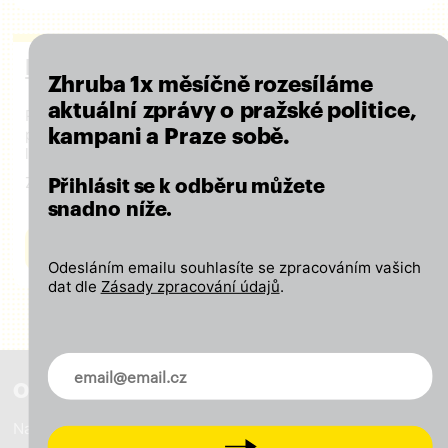
Podpořte naši kampaň
Zhruba 1x měsíčně rozesíláme
aktuální zprávy o pražské politice,
Připojte se k nám a podpořte naši činnost finančním
příspěvkem – ať se o výsledcích naší práce
kampani a Praze sobě.
lidé dozvědí!
Za každou podporu děkujeme!
Přihlásit se k odběru můžete
snadno níže.
CHCI PODPOŘIT KAMPAŇ
Odesláním emailu souhlasíte se zpracováním vašich
dat dle
Zásady zpracování údajů
.
Novinky ve vašem mailu
O nás
Naše vize
Next