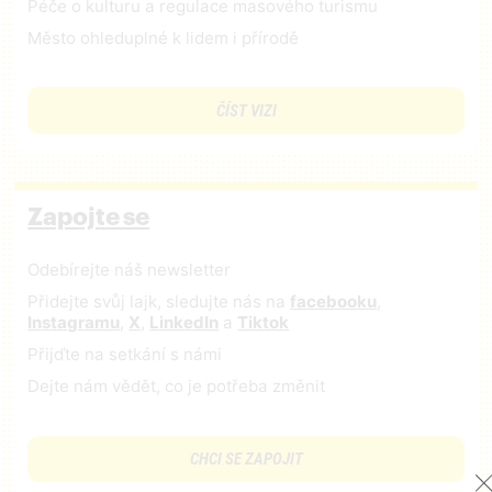
Péče o kulturu a regulace masového turismu
Město ohleduplné k lidem i přírodě
ČÍST VIZI
Zapojte se
Odebírejte náš newsletter
Přidejte svůj lajk, sledujte nás na
facebooku
,
Instagramu
,
X
,
LinkedIn
a
Tiktok
Přijďte na setkání s námi
Dejte nám vědět, co je potřeba změnit
CHCI SE ZAPOJIT