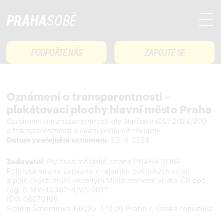
PRAHA
SOBĚ
PODPOŘTE NÁS
ZAPOJTE SE
Oznámení o transparentnosti –
plakátovací plochy hlavní město Praha
Oznámení o transparentnosti dle Nařízení (EU) 2024/900
o transparentnosti a cílení politické reklamy
: 23. 6. 2026
Datum zveřejnění
oznámení
: Pražská městská strana PRAHA SOBĚ
Zadavatel
Politická strana zapsaná v rejstříku politických stran
a politických hnutí vedeným Ministerstvem vnitra ČR pod
reg. č. MV-49387-4/VS-2017
IČO: 06070108
Sídlem Šmeralova 198/25, 170 00 Praha 7, Česká republika