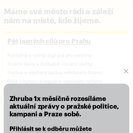
Máme své město rádi a záleží
nám na místě, kde žijeme.
Pět jasných cílů pro Prahu
Pohodlná a rychlá doprava pro všechny
Kvalitní školy a dostupné sociální služby
Poctivá a otevřená správa městských financí
Péče o kulturu a regulace masového turismu
Město ohleduplné k lidem i přírodě
Zhruba 1x měsíčně rozesíláme
aktuální zprávy o pražské politice,
ČÍST VIZI
kampani a Praze sobě.
Přihlásit se k odběru můžete