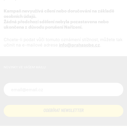
Kampaň nevyužívá cílení nebo doručování na základě
osobních údajů.
Žádná předchozí sdělení nebyla pozastavena nebo
ukončena z důvodu porušení Nařízení.
Chcete-li podat vůči tomuto oznámení stížnost, můžete tak
učinit na e-mailové adrese
info@prahasobe.cz
.
NOVINKY VE VAŠEM MAILU
Novinky ve vašem mailu