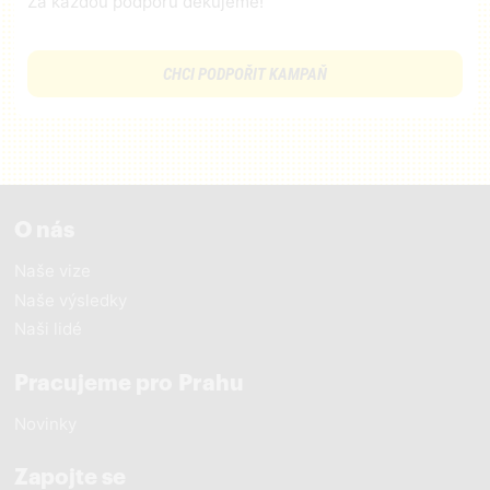
Za každou podporu děkujeme!
CHCI PODPOŘIT KAMPAŇ
O nás
Naše vize
Naše výsledky
Naši lidé
Pracujeme pro Prahu
Novinky
Zapojte se