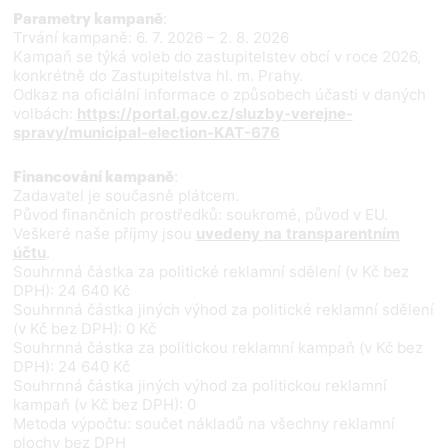
:
Parametry kampaně
Trvání kampaně: 6. 7. 2026 – 2. 8. 2026
Kampaň se týká voleb do zastupitelstev obcí v roce 2026,
konkrétně do Zastupitelstva hl. m. Prahy.
Odkaz na oficiální informace o způsobech účasti v daných
volbách:
https://portal.gov.cz/sluzby-verejne-
spravy/municipal-election-KAT-676
:
Financování kampaně
Zadavatel je současně plátcem.
Původ finančních prostředků: soukromé, původ v EU.
Veškeré naše příjmy jsou
uvedeny na transparentním
účtu
.
Souhrnná částka za politické reklamní sdělení (v Kč bez
DPH): 24 640 Kč
Souhrnná částka jiných výhod za politické reklamní sdělení
(v Kč bez DPH): 0 Kč
Souhrnná částka za politickou reklamní kampaň (v Kč bez
DPH): 24 640 Kč
Souhrnná částka jiných výhod za politickou reklamní
kampaň (v Kč bez DPH): 0
Metoda výpočtu: součet nákladů na všechny reklamní
plochy bez DPH