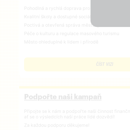
Pohodlná a rychlá doprava pro všechny
Kvalitní školy a dostupné sociální služby
Poctivá a otevřená správa městských financí
Péče o kulturu a regulace masového turismu
Město ohleduplné k lidem i přírodě
ČÍST VIZI
Podpořte naši kampaň
Připojte se k nám a podpořte naši činnost finan
ať se o výsledcích naší práce lidé dozvědí!
Za každou podporu děkujeme!