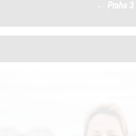
←
Praha 3
DSC03258_AlesKral
|
←
→