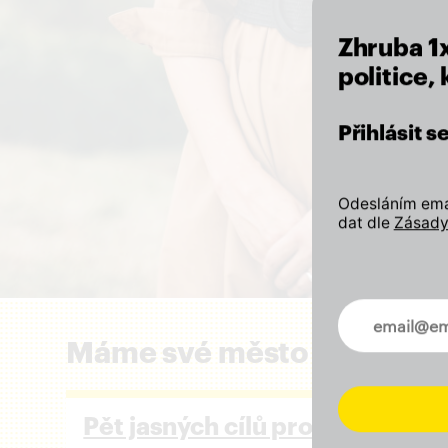
Zhruba 1
politice,
Přihlásit 
Odesláním emai
dat dle
Zásady
Novinky ve 
Máme své město rádi a zál
Pět jasných cílů pro Prahu