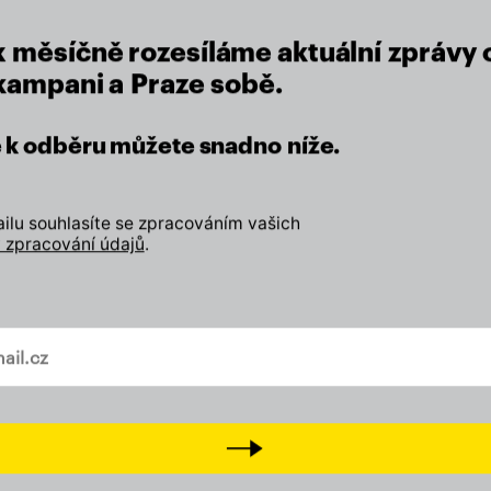
x měsíčně rozesíláme aktuální zprávy 
 kampani a Praze sobě.
se k odběru můžete snadno níže.
lu souhlasíte se zpracováním vašich
 zpracování údajů
.
vašem mailu
eží nám na místě, kde žijeme.
Next
Zapojte se