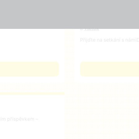
Odebírejte náš newslette
Přidejte svůj lajk, sledujt
a
Tiktok
Přijďte na setkání s námi
D
čním příspěvkem –