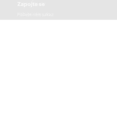
Zapojte se
Pošlete nám vzkaz
Sousedská setkání
Městské části
PRAHA 1 SOBĚ
PRAHA 2 SOBĚ
PRAHA 3 SOBĚ
PRAHA 4 SOBĚ
PRAHA 5 SOBĚ
PRAHA 6 SOBĚ
PRAHA 7 SOBĚ
8žije a PRAHA SOBĚ
PRAHA 9 SOBĚ
PRAHA 10 SOBĚ
PRAHA 11 SOBĚ