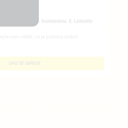
r
e nás na
facebooku
,
Instagramu
,
X
,
LinkedIn
ejte nám vědět, co je potřeba změnit
CHCI SE ZAPOJIT