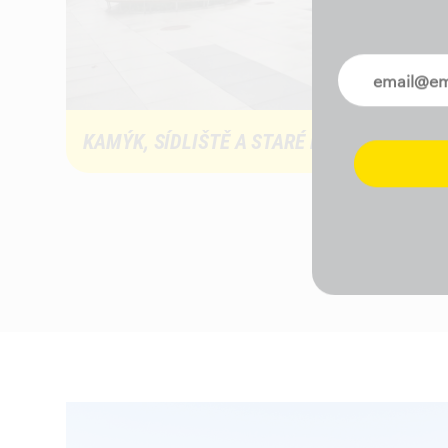
Novinky ve 
KAMÝK, SÍDLIŠTĚ A STARÉ MODŘANY