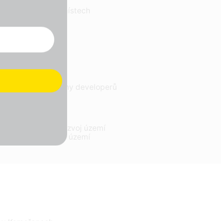
emí, například v místech
še větší bezpečí
tor před Albertem
lišť, stavební plány developerů
i obyvateli
nelovými domy
st pro pozitivní rozvoj území
ástavba a vytěžení území