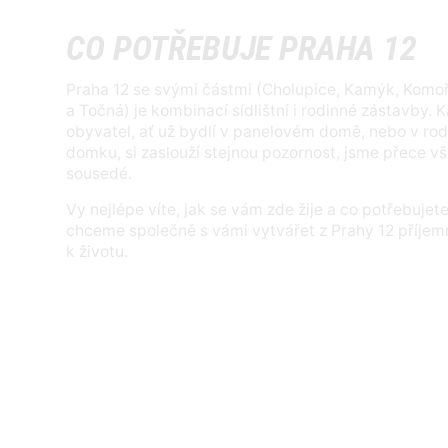
CO POTŘEBUJE PRAHA 12
Praha 12 se svými částmi (Cholupice, Kamýk, Komo
a Točná) je kombinací sídlištní i rodinné zástavby. 
obyvatel, ať už bydlí v panelovém domě, nebo v ro
domku, si zaslouží stejnou pozornost, jsme přece vš
sousedé.
Vy nejlépe víte, jak se vám zde žije a co potřebujete
chceme společně s vámi vytvářet z Prahy 12 příjem
k životu.