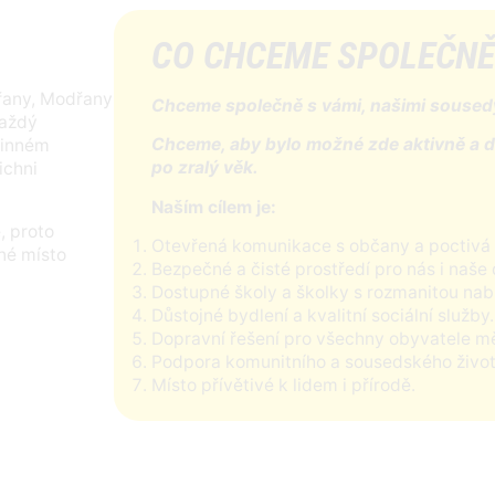
CO CHCEME SPOLEČNĚ
řany, Modřany
Chceme společně s vámi, našimi sousedy
Každý
Chceme, aby bylo možné zde aktivně a důs
dinném
po zralý věk.
ichni
Naším cílem je:
, proto
Otevřená komunikace s občany a poctivá 
né místo
Bezpečné a čisté prostředí pro nás i naše 
Dostupné školy a školky s rozmanitou nab
Důstojné bydlení a kvalitní sociální služby.
Dopravní řešení pro všechny obyvatele mě
Podpora komunitního a sousedského život
Místo přívětivé k lidem i přírodě.