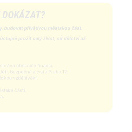
 DOKÁZAT?
, budovat přívětivou městskou část.
tojně prožít celý život, od dětství až
správa obecních financí.
děti. Bezpečná a čistá Praha 12.
ídkou vzdělávání.
stské části.
a.