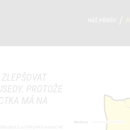
NÁŠ PŘÍBĚH
P
 ZLEPŠOVAT
OUSEDY. PROTOŽE
ÁCTKA MÁ NA
ů, Mazánků a Faltýnků konečně