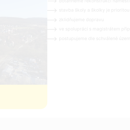
dotáhneme rekonstrukci náměst
stavba školy a školky je prioritou
zklidňujeme dopravu
ve spolupráci s magistrátem při
postupujeme dle schválené územ