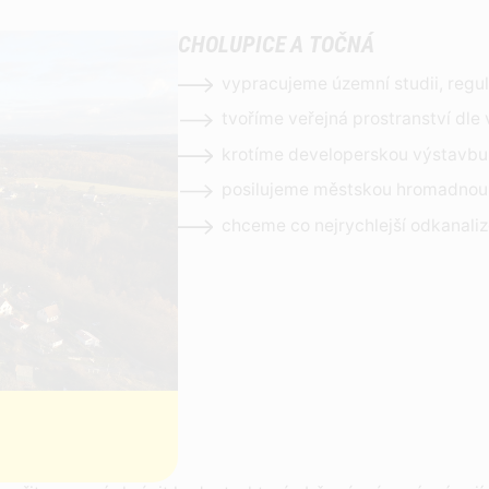
CHOLUPICE A TOČNÁ
vypracujeme územní studii, regu
tvoříme veřejná prostranství dle
krotíme developerskou výstavbu
posilujeme městskou hromadnou
chceme co nejrychlejší odkanali