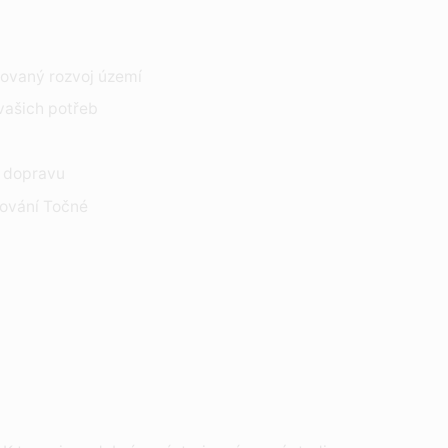
lovaný rozvoj území
 vašich potřeb
 dopravu
zování Točné