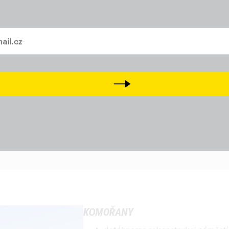
chceme vyřešit neprostupnost úz
u protihlukových stěn
CHCI DAROVAT PRAVIDELNĚ
vašem mailu
upravujeme ulice a silnice pro va
revitalizujeme parkoviště a pros
Teď ne, raději přispěju jednorázově
KAMÝK
Next
nesouhlasíme se zahušťováním síd
nemají mít přednost před místním
rekultivujeme prostory mezi pa
výstavba metra D má být příležito
pro místní obyvatele, ne pouhá z
KOMOŘANY