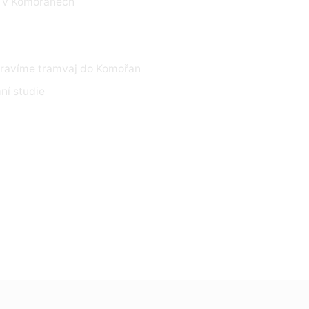
í v Komořanech
pravíme tramvaj do Komořan
ní studie