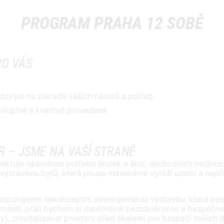
PROGRAM PRAHA 12 SOBĚ
RO VÁS
ozvíjet na základě vašich názorů a potřeb
ysluplné a kvalitně provedené
R – JSME NA VAŠÍ STRANĚ
flektuje následnou potřebu školek a škol, obchodních možností
í výstavbou bytů, která pouze maximálně vytěží území a nepři
podporujeme nekoncepční developerskou výstavbu, která pou
áměstí, přáli bychom si maximálně bezbariérovou a bezpeč
ody), zrevitalizovat prostory před školami pro bezpečí našich 