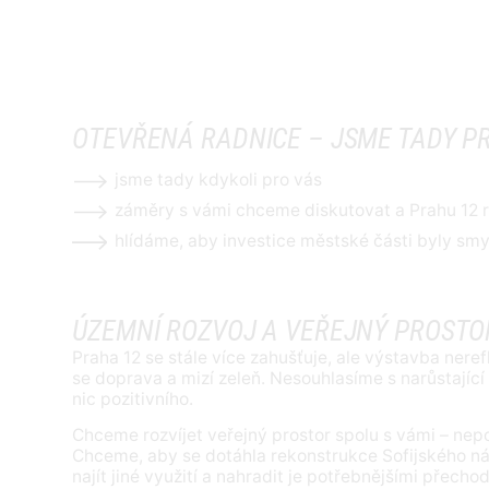
OTEVŘENÁ RADNICE – JSME TADY P
jsme tady kdykoli pro vás
záměry s vámi chceme diskutovat a Prahu 12 r
hlídáme, aby investice městské části byly sm
ÚZEMNÍ ROZVOJ A VEŘEJNÝ PROSTO
Praha 12 se stále více zahušťuje, ale výstavba nere
se doprava a mizí zeleň. Nesouhlasíme s narůstajíc
nic pozitivního.
Chceme rozvíjet veřejný prostor spolu s vámi – ne
Chceme, aby se dotáhla rekonstrukce Sofijského n
najít jiné využití a nahradit je potřebnějšími přech