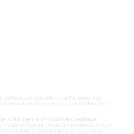
, potřeby vyžití pro děti i dospělé, komplikuje
náší pro místní obyvatele, ani pro městskou čtvrť
ze vytěží území a nic hodnotného nepřinese.
nou městskou část (například chceme pro podchody
dětí a příjemnější trávení poledních pauz a času