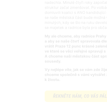
nadechla. Minulé čtyři roky započa
struktur začal zmenšovat. Po volb
domluvili koalici s ANO kandidující 
se naše městská část bude možná 
minulých, kdy se šlo na ruku deve
se majetek a radnice byla pro obč
My ale chceme, aby radnice Prahy 1
a aby se naše čtvrť spravovala dl
vrátit Praze 12 punc krásné zelen
ve které se věci veřejné spravují 
A chceme naši městskou část spra
sousedy.
Vy nejlépe víte, jak se vám zde žij
chceme společně s vámi vytvářet 
k životu.
ŘEKNĚTE NÁM, CO VÁS PÁLÍ