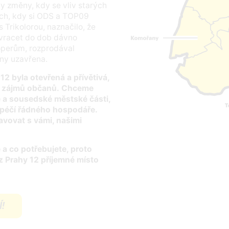
ly změny, kdy se vliv starých
ách, kdy si ODS a TOP09
s Trikolorou, naznačilo, že
vracet do dob dávno
loperům, rozprodával
any uzavřena.
2 byla otevřená a přívětivá,
e zájmů občanů.
Chceme
é a sousedské městské části,
s péčí řádného hospodáře.
vovat s vámi, našimi
e a co potřebujete, proto
z Prahy 12 příjemné místo
!