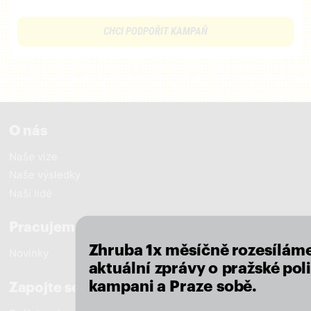
CHCI PODPOŘIT KAMPAŇ
O nás
Naše vize
Naše výsledky
close
Naši lidé
Pracujeme pro Prahu
Zhruba 1x měsíčně rozesílám
Novinky
aktuální zprávy o pražské poli
kampani a Praze sobě.
Zapojte se