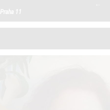
←
tým-P11S_0011_10-Hamalova
|
Praha 11
←
→