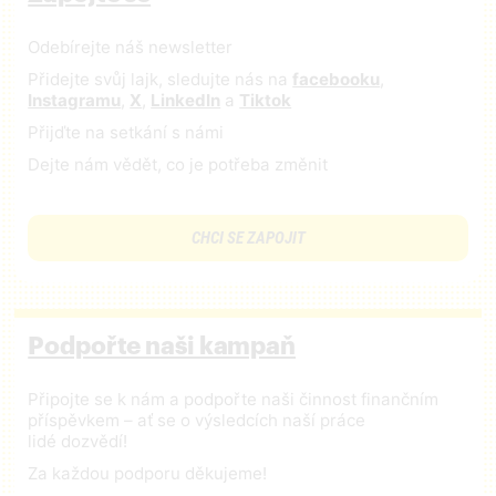
Odebírejte náš newsletter
Přidejte svůj lajk, sledujte nás na
facebooku
,
Instagramu
,
X
,
LinkedIn
a
Tiktok
Přijďte na setkání s námi
Dejte nám vědět, co je potřeba změnit
CHCI SE ZAPOJIT
Podpořte naši kampaň
Připojte se k nám a podpořte naši činnost finančním
příspěvkem – ať se o výsledcích naší práce
lidé dozvědí!
Za každou podporu děkujeme!