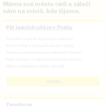
Máme své město rádi a záleží
nám na místě, kde žijeme.
Pět jasných cílů pro Prahu
Pohodlná a rychlá doprava pro všechny
Kvalitní školy a dostupné sociální služby
Poctivá a otevřená správa městských financí
Péče o kulturu a regulace masového turismu
Město ohleduplné k lidem i přírodě
ČÍST VIZI
Zapojte se