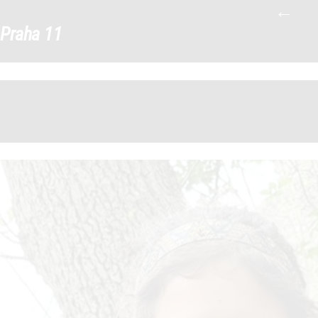
←
tým-P11S_0005_16-Lesakova
|
Praha 11
←
→