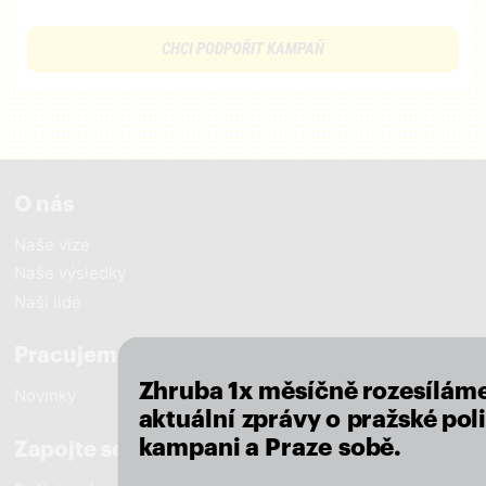
CHCI PODPOŘIT KAMPAŇ
O nás
Naše vize
Naše výsledky
close
Naši lidé
Pracujeme pro Prahu
Zhruba 1x měsíčně rozesílám
Novinky
aktuální zprávy o pražské poli
kampani a Praze sobě.
Zapojte se