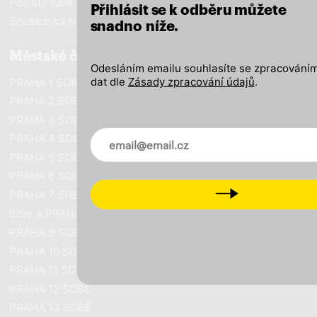
Pošlete nám vzkaz
Přihlásit se k odběru můžete
Sousedská setkání
snadno níže.
Městské části
Odesláním emailu souhlasíte se zpracováním
dat dle
Zásady zpracování údajů
.
PRAHA 1 SOBĚ
PRAHA 2 SOBĚ
PRAHA 3 SOBĚ
Novinky ve vašem mailu
PRAHA 4 SOBĚ
PRAHA 5 SOBĚ
PRAHA 6 SOBĚ
Next
PRAHA 7 SOBĚ
8žije a PRAHA SOBĚ
PRAHA 9 SOBĚ
PRAHA 10 SOBĚ
PRAHA 11 SOBĚ
PRAHA 12 SOBĚ
PRAHA 13 SOBĚ