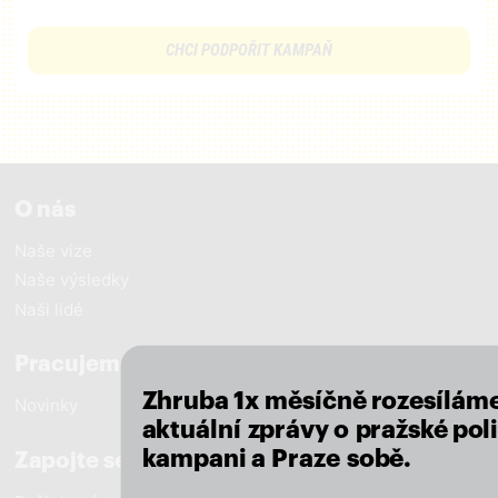
CHCI PODPOŘIT KAMPAŇ
O nás
Naše vize
Naše výsledky
close
Naši lidé
Pracujeme pro Prahu
Zhruba 1x měsíčně rozesílám
Novinky
aktuální zprávy o pražské poli
kampani a Praze sobě.
Zapojte se