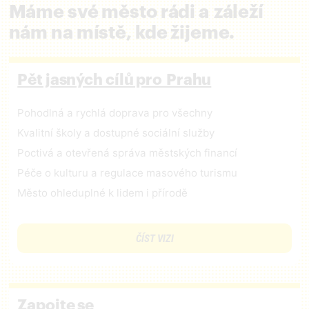
Máme své město rádi a záleží
nám na místě, kde žijeme.
Pět jasných cílů pro Prahu
Pohodlná a rychlá doprava pro všechny
Kvalitní školy a dostupné sociální služby
Poctivá a otevřená správa městských financí
Péče o kulturu a regulace masového turismu
Město ohleduplné k lidem i přírodě
ČÍST VIZI
Zapojte se