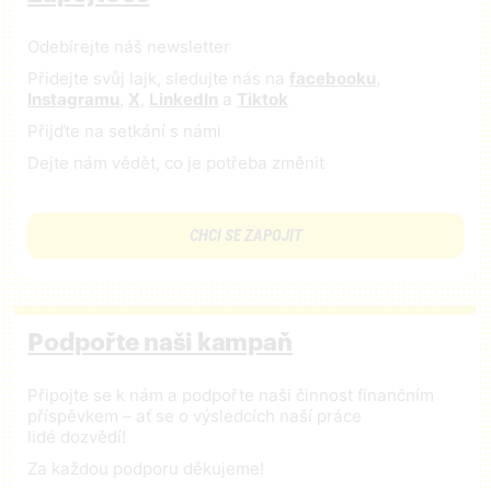
Odebírejte náš newsletter
Přidejte svůj lajk, sledujte nás na
facebooku
,
Instagramu
,
X
,
LinkedIn
a
Tiktok
Přijďte na setkání s námi
Dejte nám vědět, co je potřeba změnit
CHCI SE ZAPOJIT
Podpořte naši kampaň
Připojte se k nám a podpořte naši činnost finančním
příspěvkem – ať se o výsledcích naší práce
lidé dozvědí!
Za každou podporu děkujeme!