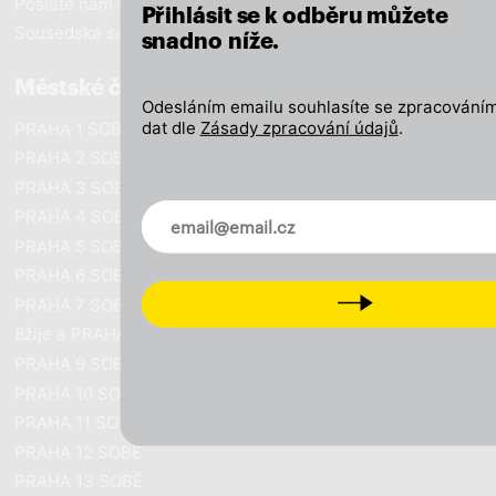
Pošlete nám vzkaz
Přihlásit se k odběru můžete
Sousedská setkání
snadno níže.
Městské části
Odesláním emailu souhlasíte se zpracováním
dat dle
Zásady zpracování údajů
.
PRAHA 1 SOBĚ
PRAHA 2 SOBĚ
PRAHA 3 SOBĚ
Novinky ve vašem mailu
PRAHA 4 SOBĚ
PRAHA 5 SOBĚ
PRAHA 6 SOBĚ
Next
PRAHA 7 SOBĚ
8žije a PRAHA SOBĚ
PRAHA 9 SOBĚ
PRAHA 10 SOBĚ
PRAHA 11 SOBĚ
PRAHA 12 SOBĚ
PRAHA 13 SOBĚ