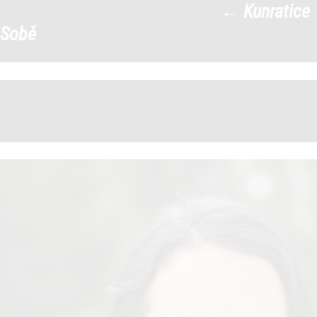
←
Kunratice
Kunratice-sobe-web-17
|
Sobě
←
→