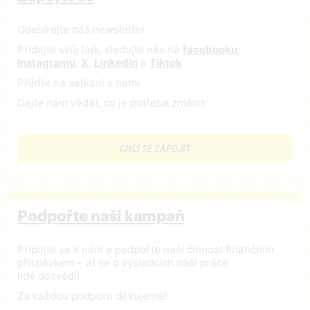
Odebírejte náš newsletter
Přidejte svůj lajk, sledujte nás na
facebooku
,
Instagramu
,
X
,
LinkedIn
a
Tiktok
Přijďte na setkání s námi
Dejte nám vědět, co je potřeba změnit
CHCI SE ZAPOJIT
Podpořte naši kampaň
Připojte se k nám a podpořte naši činnost finančním
příspěvkem – ať se o výsledcích naší práce
lidé dozvědí!
Za každou podporu děkujeme!