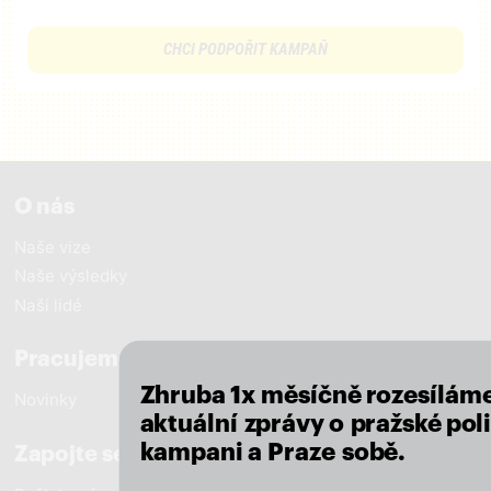
CHCI PODPOŘIT KAMPAŇ
O nás
Naše vize
Naše výsledky
close
Naši lidé
Pracujeme pro Prahu
Zhruba 1x měsíčně rozesílám
Novinky
aktuální zprávy o pražské poli
kampani a Praze sobě.
Zapojte se