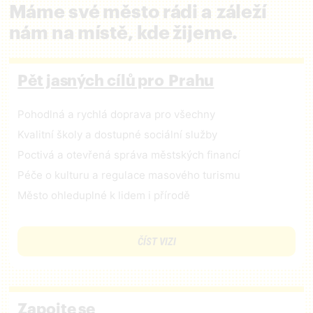
Máme své město rádi a záleží
nám na místě, kde žijeme.
Pět jasných cílů pro Prahu
Pohodlná a rychlá doprava pro všechny
Kvalitní školy a dostupné sociální služby
Poctivá a otevřená správa městských financí
Péče o kulturu a regulace masového turismu
Město ohleduplné k lidem i přírodě
ČÍST VIZI
Zapojte se