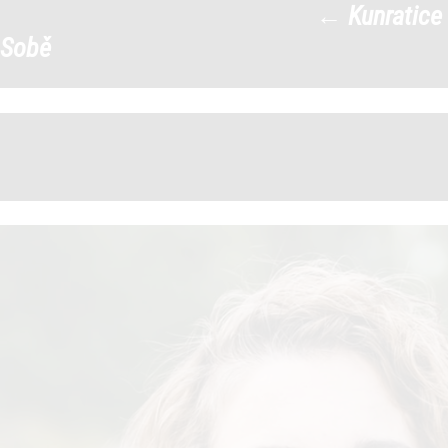
←
Kunratice
Kunratice-sobe-web-10
|
Sobě
←
→