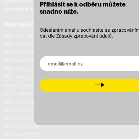
Pošlete nám vzkaz
Přihlásit se k odběru můžete
Sousedská setkání
snadno níže.
Městské části
Odesláním emailu souhlasíte se zpracováním
dat dle
Zásady zpracování údajů
.
PRAHA 1 SOBĚ
PRAHA 2 SOBĚ
PRAHA 3 SOBĚ
Novinky ve vašem mailu
PRAHA 4 SOBĚ
PRAHA 5 SOBĚ
PRAHA 6 SOBĚ
Next
PRAHA 7 SOBĚ
8žije a PRAHA SOBĚ
PRAHA 9 SOBĚ
PRAHA 10 SOBĚ
PRAHA 11 SOBĚ
PRAHA 12 SOBĚ
PRAHA 13 SOBĚ