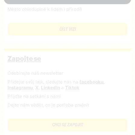
Péče o kulturu a regulace masového turismu
Město ohleduplné k lidem i přírodě
ČÍST VIZI
Zapojte se
Odebírejte náš newsletter
Přidejte svůj lajk, sledujte nás na
facebooku
,
Instagramu
,
X
,
LinkedIn
a
Tiktok
Přijďte na setkání s námi
Dejte nám vědět, co je potřeba změnit
CHCI SE ZAPOJIT