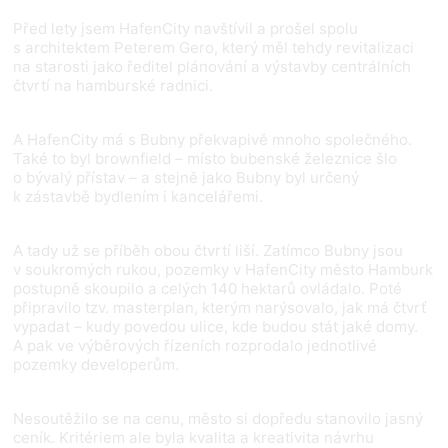
Před lety jsem HafenCity navštívil a prošel spolu
s architektem Peterem Gero, který měl tehdy revitalizaci
na starosti jako ředitel plánování a výstavby centrálních
čtvrtí na hamburské radnici.
A HafenCity má s Bubny překvapivě mnoho společného.
Také to byl brownfield – místo bubenské železnice šlo
o bývalý přístav – a stejně jako Bubny byl určený
k zástavbě bydlením i kancelářemi.
A tady už se příběh obou čtvrtí liší. Zatímco Bubny jsou
v soukromých rukou, pozemky v HafenCity město Hamburk
postupně skoupilo a celých 140 hektarů ovládalo. Poté
připravilo tzv. masterplan, kterým narýsovalo, jak má čtvrť
vypadat – kudy povedou ulice, kde budou stát jaké domy.
A pak ve výběrových řízeních rozprodalo jednotlivé
pozemky developerům.
Nesoutěžilo se na cenu, město si dopředu stanovilo jasný
ceník. Kritériem ale byla kvalita a kreativita návrhu