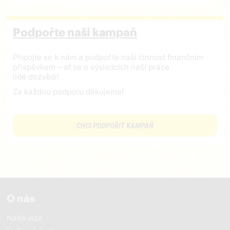
Podpořte naši kampaň
Připojte se k nám a podpořte naši činnost finančním
příspěvkem – ať se o výsledcích naší práce
lidé dozvědí!
Za každou podporu děkujeme!
CHCI PODPOŘIT KAMPAŇ
O nás
Naše vize