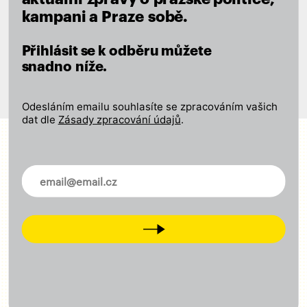
kampani a Praze sobě.
Novinky ve vašem mailu
Přihlásit se k odběru můžete
snadno níže.
Odesláním emailu souhlasíte se zpracováním vašich
dat dle
Zásady zpracování údajů
.
Máme své město rádi a záleží
nám na místě, kde žijeme.
Novinky ve vašem mailu
Pět jasných cílů pro Prahu
Next
Pohodlná a rychlá doprava pro všechny
Kvalitní školy a dostupné sociální služby
Poctivá a otevřená správa městských financí