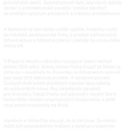
jednotlivých domů. Samozřejmostí bylo, aby návrh stavby
vzešel z architektonické soutěže. Vznikla tak čtvrť
se skvělým veřejným prostorem a krásnou architekturou.
A Hamburk na tom celém určitě vydělal. Pozemky vložil
do městské developerské firmy, z prodeje zafinancoval
infrastrukturu a částečně pokryl i náklady na novou linku
metra U4.
V Praze si mezitím takováto rozvojová území nechali
politici ODS utéct. Bubny mohla Praha koupit za Béma za
miliardu – neudělala to. Pozemky na Rohanském ostrově
pak zase ODS dokonce prodala. A lukrativní parcely
Českých drah kolem pražských nádraží taky odtekly
do soukromých rukou. Bez jakýchkoliv závazků
pro investory. Takže Praha teď plánování nových čtvrtí
horko těžko dohání urbanistickými kompromisy a ještě
musí prosit o pozemky na školy.
Hamburk a HafenCity ukazují, že to jde jinak. Že město
může být sebevědomým hráčem a netahat v územním