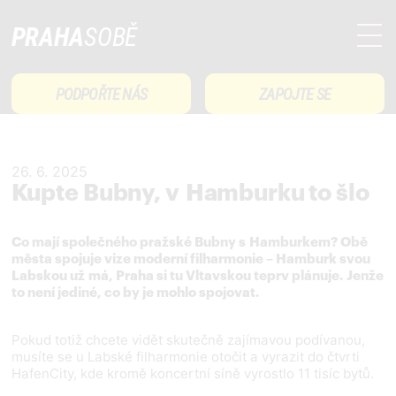
PRAHA
SOBĚ
PODPOŘTE NÁS
ZAPOJTE SE
26. 6. 2025
Kupte Bubny, v Hamburku to šlo
Co mají společného pražské Bubny s Hamburkem? Obě
města spojuje vize moderní filharmonie – Hamburk svou
Labskou už má, Praha si tu Vltavskou teprv plánuje. Jenže
to není jediné, co by je mohlo spojovat.
Pokud totiž chcete vidět skutečně zajímavou podívanou,
musíte se u Labské filharmonie otočit a vyrazit do čtvrti
HafenCity, kde kromě koncertní síně vyrostlo 11 tisíc bytů.