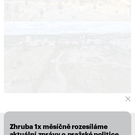
NOVINKY VE VAŠEM MAILU
Zhruba 1x měsíčně rozesíláme
aktuální zprávy o pražské politice,