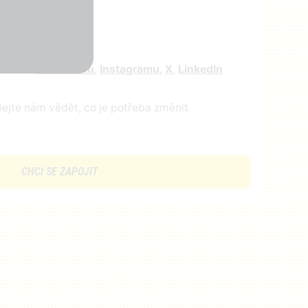
r
e nás na
facebooku
,
Instagramu
,
X
,
LinkedIn
ejte nám vědět, co je potřeba změnit
CHCI SE ZAPOJIT