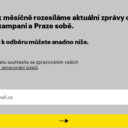
vá koalice v čele s ODS
nepokračuje, nebo je
x měsíčně rozesíláme aktuální zprávy 
 kampani a Praze sobě.
se k odběru můžete snadno níže.
lu souhlasíte se zpracováním vašich
 zpracování údajů
.
lu
vašem mailu
eží nám na místě, kde žijeme.
Next