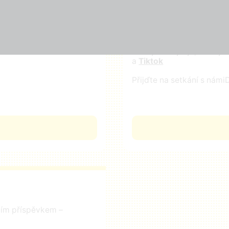
Zapojte se
Odebírejte náš newslette
Přidejte svůj lajk, sledujt
a
Tiktok
Přijďte na setkání s námi
D
čním příspěvkem –