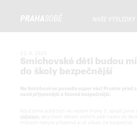
PRAHA
SOBĚ
NAŠE VÝSLEDKY
23. 6. 2025
Smíchovské děti budou mí
do školy bezpečnější
Na Smíchově se povedla super věc! Prostor před z
nově příjemnější a hlavně bezpečnější.
Když jsme ještě byli ve vedení Prahy 5, spojili jsm
městem
, abychom dětem ulehčili pěší cestu do škol
místech nebyla příjemná a už vůbec ne bezpečná.