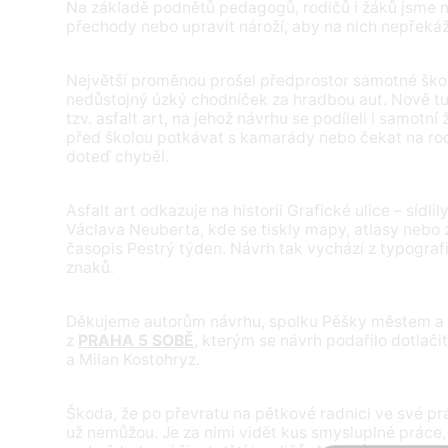
Na základě podnětů pedagogů, rodičů i žáků jsme na
přechody nebo upravit nároží, aby na nich nepřekáž
Největší proměnou prošel předprostor samotné škol
nedůstojný úzký chodníček za hradbou aut. Nově tu 
tzv. asfalt art, na jehož návrhu se podíleli i samotní
před školou potkávat s kamarády nebo čekat na rod
doteď chyběl.
Asfalt art odkazuje na historii Grafické ulice – sídli
Václava Neuberta, kde se tiskly mapy, atlasy nebo
časopis Pestrý týden. Návrh tak vychází z typograf
znaků.
Děkujeme autorům návrhu, spolku Pěšky městem a 
z
PRAHA 5 SOBĚ
, kterým se návrh podařilo dotlači
a Milan Kostohryz.
Škoda, že po převratu na pětkové radnici ve své pr
už nemůžou. Je za nimi vidět kus smysluplné práce