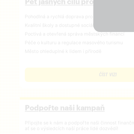
Pět jasných cílů pro Prahu
Pohodlná a rychlá doprava pro všechny
Kvalitní školy a dostupné sociální služby
Poctivá a otevřená správa městských financí
Péče o kulturu a regulace masového turismu
Město ohleduplné k lidem i přírodě
ČÍST VIZI
Podpořte naši kampaň
Připojte se k nám a podpořte naši činnost finan
ať se o výsledcích naší práce lidé dozvědí!