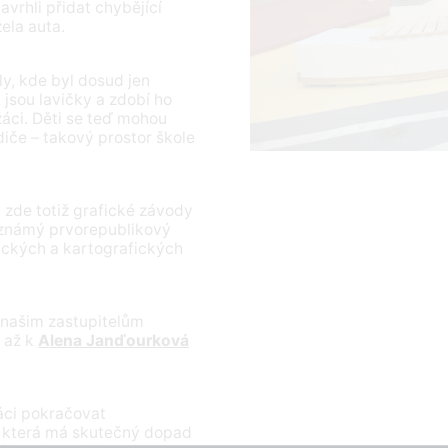
vrhli přidat chybějící
ela auta.
y, kde byl dosud jen
jsou lavičky a zdobí ho
 žáci. Děti se teď mohou
iče – takový prostor škole
ly zde totiž grafické závody
 známý prvorepublikový
ických a kartografických
našim zastupitelům
t až k
Alena Janďourková
áci pokračovat
close
, která má skutečný dopad