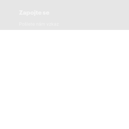
Zapojte se
Pošlete nám vzkaz
Sousedská setkání
Městské části
PRAHA 1 SOBĚ
PRAHA 2 SOBĚ
PRAHA 3 SOBĚ
PRAHA 4 SOBĚ
PRAHA 5 SOBĚ
PRAHA 6 SOBĚ
PRAHA 7 SOBĚ
8žije a PRAHA SOBĚ
PRAHA 9 SOBĚ
PRAHA 10 SOBĚ