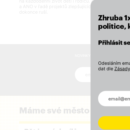
na každodenní život dětí i rodičů. A co hůř, starono
a ANO v řadě projektů zlepšujících veřejný prostor 
dokonce ruší.
Zhruba 1
politice,
Přihlásit 
NOVINKY VE VAŠEM MAILU
Odesláním emai
dat dle
Zásady
Novinky ve vašem mai
Novinky ve 
Máme své město rádi a zál