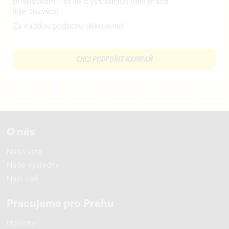
příspěvkem – ať se o výsledcích naší práce
lidé dozvědí!
Za každou podporu děkujeme!
CHCI PODPOŘIT KAMPAŇ
O nás
Naše vize
Naše výsledky
Naši lidé
Pracujeme pro Prahu
Novinky