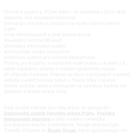
70 míst k sezení a 173 ke stání – to znamená o 20 % větší
kapacita, než současné tramvaje!
nástup pro kočárky a cestující na vozíku čtyřmi dveřmi
z pěti
tiché, klimatizované a plně bezbariérové
maximální rychlost 80 km/h
přehledný informační systém
automatické sčítání cestujících
antikolizní systém pro zvýšení bezpečnosti
Plošiny pro kočárky a vozíčkáře nově budou u 4 dveří z 5,
takže odpadnou zmatky a hledání správného vstupu
při příjezdu tramvaje. Poprvé se navíc u pražských tramvají
setkáte s elektronickou tabulí s číslem linky i na levé
straně vozidla, takže o tramvajích na zastávce budete mít
přehled i z druhé strany ulice.
Celá soutěž zabrala dva roky práce ve spolupráci
Dopravního podnik hlavního města Prahy
,
Pražské
integrovaná doprava
a týmu našeho náměstka
pro dopravu Adama Scheinherra. Design připravil tým
Tomáše Chludila ze
Škoda Group
, který spolupracuje i na