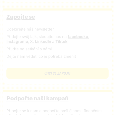
Zapojte se
Odebírejte náš newsletter
Přidejte svůj lajk, sledujte nás na
facebooku
,
Instagramu
,
X
,
LinkedIn
a
Tiktok
Přijďte na setkání s námi
Dejte nám vědět, co je potřeba změnit
CHCI SE ZAPOJIT
Podpořte naši kampaň
Připojte se k nám a podpořte naši činnost finančním