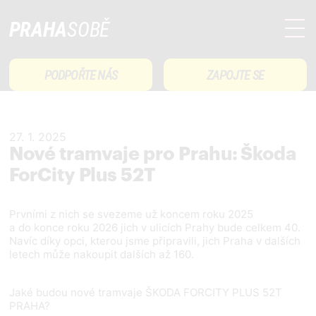
PRAHA
SOBĚ
PODPOŘTE NÁS
ZAPOJTE SE
27. 1. 2025
Nové tramvaje pro Prahu: Škoda
ForCity Plus 52T
Prvními z nich se svezeme už koncem roku 2025
a do konce roku 2026 jich v ulicích Prahy bude celkem 40.
Navíc díky opci, kterou jsme připravili, jich Praha v dalších
letech může nakoupit dalších až 160.
Jaké budou nové tramvaje ŠKODA FORCITY PLUS 52T
PRAHA?