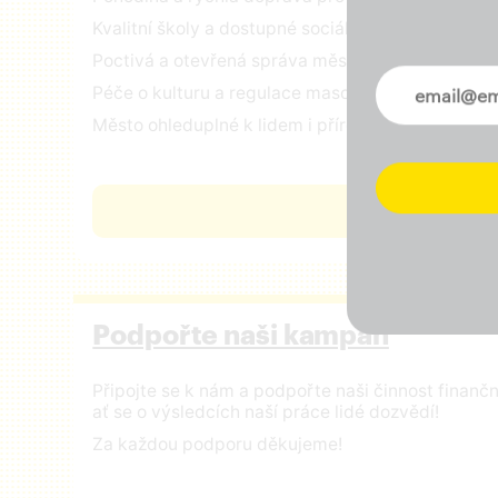
Kvalitní školy a dostupné sociální služby
Poctivá a otevřená správa městských financí
Novinky ve 
Péče o kulturu a regulace masového turismu
Město ohleduplné k lidem i přírodě
ČÍST VIZI
Podpořte naši kampaň
Připojte se k nám a podpořte naši činnost finan
ať se o výsledcích naší práce lidé dozvědí!
Za každou podporu děkujeme!