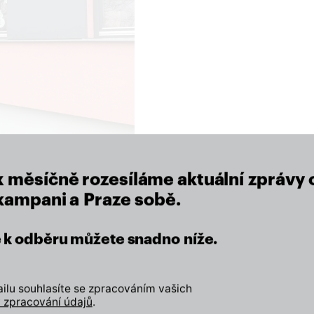
close
x měsíčně rozesíláme aktuální zprávy 
 kampani a Praze sobě.
eží nám na místě, kde žijeme.
se k odběru můžete snadno níže.
Zapojte se
lu souhlasíte se zpracováním vašich
 zpracování údajů
.