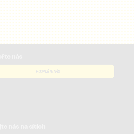
řte nás
PODPOŘTE NÁS
te nás na sítích