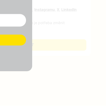
r
e nás na
facebooku
,
Instagramu
,
X
,
LinkedIn
ejte nám vědět, co je potřeba změnit
CHCI SE ZAPOJIT