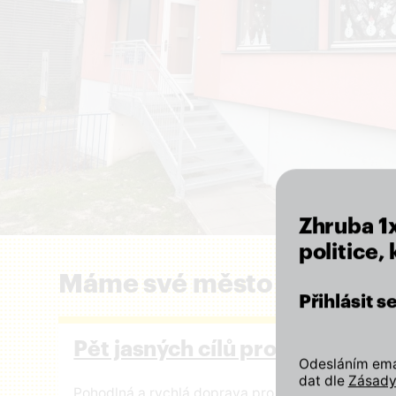
Zhruba 1
politice,
Máme své město rádi a zál
Přihlásit 
Pět jasných cílů pro Prahu
Odesláním emai
dat dle
Zásady
Pohodlná a rychlá doprava pro všechny