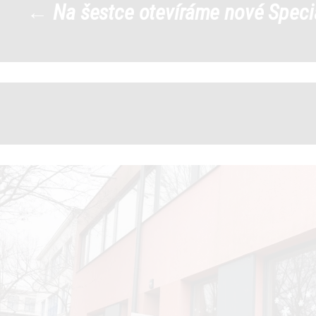
←
Na šestce otevíráme nové Spec
3
|
←