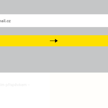
Odebírejte náš newslette
Přidejte svůj lajk, sledujt
a
Tiktok
vašem mailu
Přijďte na setkání s námi
D
Next
čním příspěvkem –