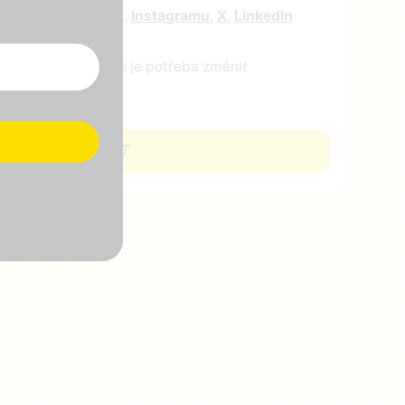
e nás na
facebooku
,
Instagramu
,
X
,
LinkedIn
ejte nám vědět, co je potřeba změnit
CHCI SE ZAPOJIT