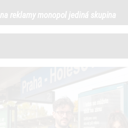
1000030558_ade02ab7a8a4c3
na reklamy monopol jediná skupina