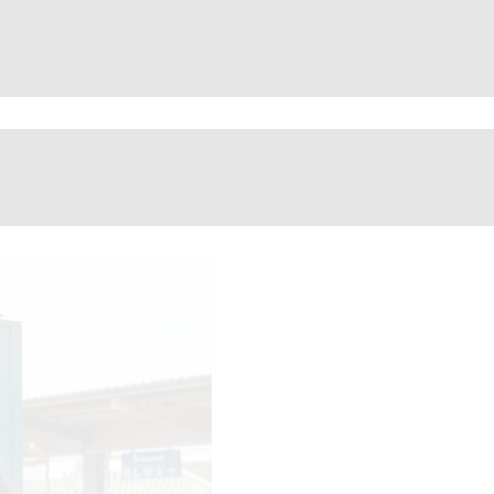
d9430842a32b672e46-21. 10.