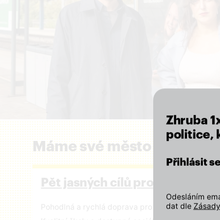
Zhruba 1
politice,
Máme své město rádi a zál
Přihlásit 
Pět jasných cílů pro Prahu
Odesláním emai
dat dle
Zásady
Pohodlná a rychlá doprava pro všechny