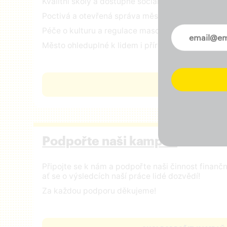
Kvalitní školy a dostupné sociální služby
Poctivá a otevřená správa městských financí
Péče o kulturu a regulace masového turismu
Novinky ve 
Město ohleduplné k lidem i přírodě
ČÍST VIZI
Podpořte naši kampaň
Připojte se k nám a podpořte naši činnost finan
ať se o výsledcích naší práce lidé dozvědí!
Za každou podporu děkujeme!