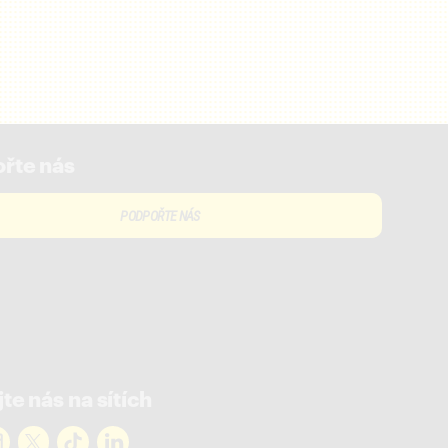
řte nás
PODPOŘTE NÁS
te nás na sítích