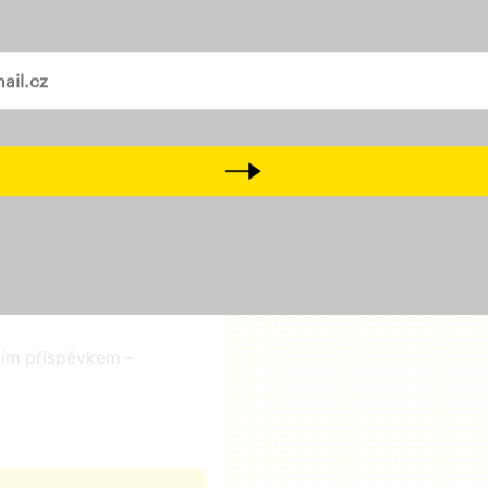
Přidejte svůj lajk, sledujt
a
Tiktok
vašem mailu
Přijďte na setkání s námi
D
Next
čním příspěvkem –