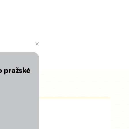
o pražské
r