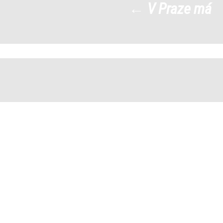
←
V Praze má
 2024 11_50_08
|