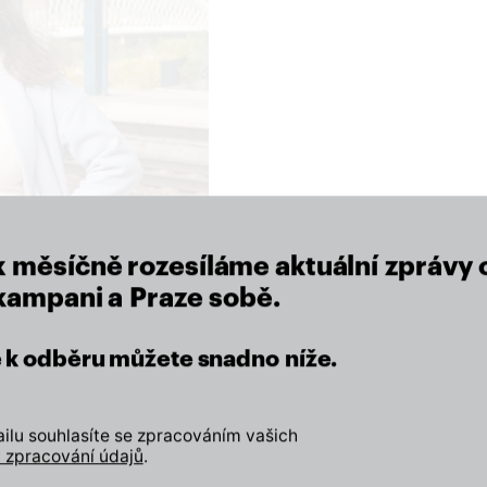
close
x měsíčně rozesíláme aktuální zprávy 
 kampani a Praze sobě.
eží nám na místě, kde žijeme.
se k odběru můžete snadno níže.
Zapojte se
lu souhlasíte se zpracováním vašich
 zpracování údajů
.
Odebírejte náš newslette