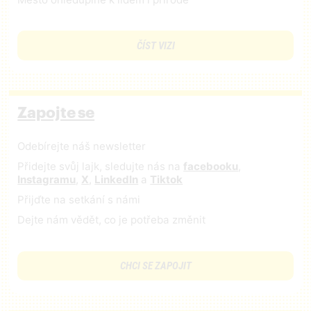
ČÍST VIZI
Zapojte se
Odebírejte náš newsletter
Přidejte svůj lajk, sledujte nás na
facebooku
,
Instagramu
,
X
,
LinkedIn
a
Tiktok
Přijďte na setkání s námi
Dejte nám vědět, co je potřeba změnit
CHCI SE ZAPOJIT