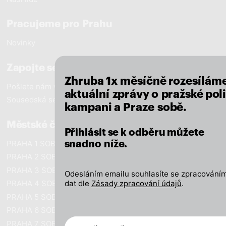
Pracujeme pro Prahu
close
Novinky
Zapojte se
Zhruba 1x měsíčně rozesílám
Pošlete nám vzkaz
aktuální zprávy o pražské poli
Sousedská setkání
kampani a Praze sobě.
Městské části
Přihlásit se k odběru můžete
PRAHA 1 SOBĚ
snadno níže.
PRAHA 2 SOBĚ
PRAHA 3 SOBĚ
Odesláním emailu souhlasíte se zpracováním
dat dle
Zásady zpracování údajů
.
PRAHA 4 SOBĚ
PRAHA 5 SOBĚ
PRAHA 6 SOBĚ
Novinky ve vašem mailu
PRAHA 7 SOBĚ