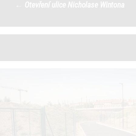
←
Otevření ulice Nicholase Wintona
a4
|
←
→