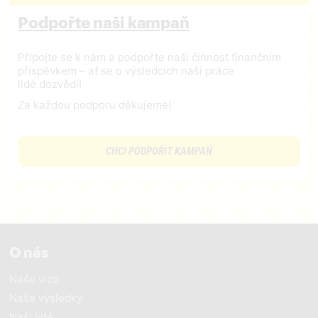
Podpořte naši kampaň
Připojte se k nám a podpořte naši činnost finančním
příspěvkem – ať se o výsledcích naší práce
lidé dozvědí!
Za každou podporu děkujeme!
CHCI PODPOŘIT KAMPAŇ
O nás
Naše vize
Naše výsledky
Naši lidé