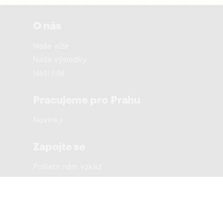
O nás
Naše vize
Naše výsledky
Naši lidé
Pracujeme pro Prahu
Novinky
Zapojte se
Pošlete nám vzkaz
Sousedská setkání
Městské části