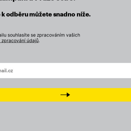
se k odběru můžete snadno níže.
lu souhlasíte se zpracováním vašich
 zpracování údajů
.
eží nám na místě, kde žijeme.
vašem mailu
Zapojte se
Odebírejte náš newslette
Next
Přidejte svůj lajk, sledujt
a
Tiktok
Přijďte na setkání s námi
D