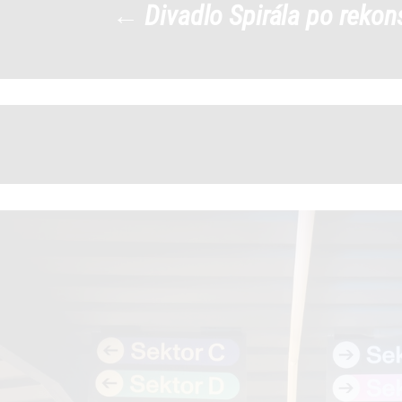
←
Divadlo Spirála po rekon
sp2_50
|
←
→