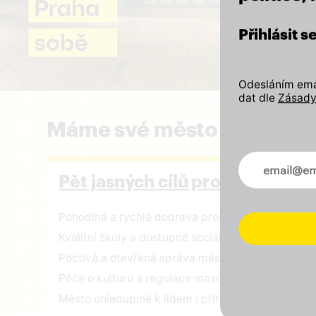
Přihlásit 
Odesláním emai
dat dle
Zásady
Máme své město rádi a zál
Novinky ve 
Pět jasných cílů pro Prahu
Pohodlná a rychlá doprava pro všechny
Kvalitní školy a dostupné sociální služby
Poctivá a otevřená správa městských financí
Péče o kulturu a regulace masového turismu
Město ohleduplné k lidem i přírodě