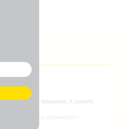
r
e nás na
facebooku
,
Instagramu
,
X
,
LinkedIn
ejte nám vědět, co je potřeba změnit