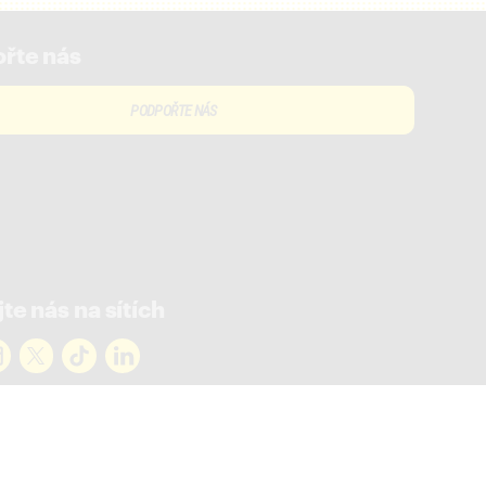
řte nás
PODPOŘTE NÁS
te nás na sítích