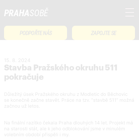
PRAHA
SOBĚ
PODPOŘTE NÁS
ZAPOJTE SE
15. 8. 2024
Stavba Pražského okruhu 511
pokračuje
Důležitý úsek Pražského okruhu z Modletic do Běchovic
se konečně začne stavět. Práce na tzv. “stavbě 511” možná
začnou už letos.
Na finální razítko čekala Praha dlouhých 14 let. Projekt má
na starosti stát, ale k jeho odblokování jsme v minulém
volebním období přispěli i my.