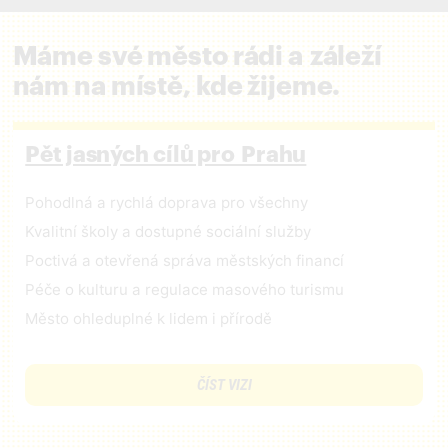
Máme své město rádi a záleží
nám na místě, kde žijeme.
Pět jasných cílů pro Prahu
Pohodlná a rychlá doprava pro všechny
Kvalitní školy a dostupné sociální služby
Poctivá a otevřená správa městských financí
Péče o kulturu a regulace masového turismu
Město ohleduplné k lidem i přírodě
ČÍST VIZI