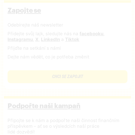
Zapojte se
Odebírejte náš newsletter
Přidejte svůj lajk, sledujte nás na
facebooku
,
Instagramu
,
X
,
LinkedIn
a
Tiktok
Přijďte na setkání s námi
Dejte nám vědět, co je potřeba změnit
CHCI SE ZAPOJIT
Podpořte naši kampaň
Připojte se k nám a podpořte naši činnost finančním
příspěvkem – ať se o výsledcích naší práce
lidé dozvědí!