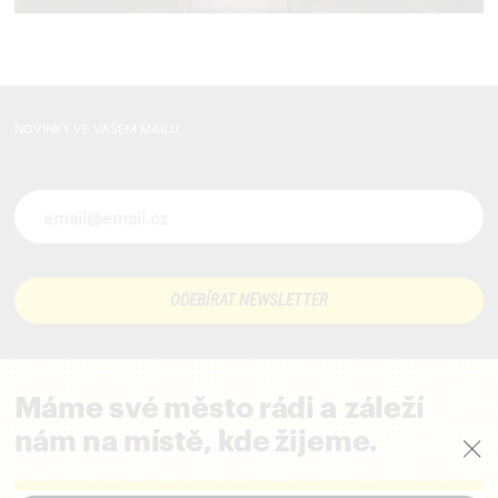
NOVINKY VE VAŠEM MAILU
Novinky ve vašem mailu
Máme své město rádi a záleží
nám na místě, kde žijeme.