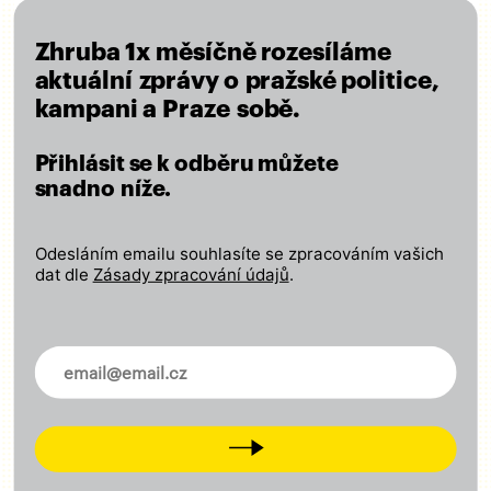
Pět jasných cílů pro Prahu
Zhruba 1x měsíčně rozesíláme
Pohodlná a rychlá doprava pro všechny
aktuální zprávy o pražské politice,
Kvalitní školy a dostupné sociální služby
kampani a Praze sobě.
Poctivá a otevřená správa městských financí
Přihlásit se k odběru můžete
Péče o kulturu a regulace masového turismu
snadno níže.
Město ohleduplné k lidem i přírodě
Odesláním emailu souhlasíte se zpracováním vašich
ČÍST VIZI
dat dle
Zásady zpracování údajů
.
Novinky ve vašem mailu
Zapojte se
Odebírejte náš newsletter
Next
Přidejte svůj lajk, sledujte nás na
facebooku
,
Instagramu
,
X
,
LinkedIn
a
Tiktok