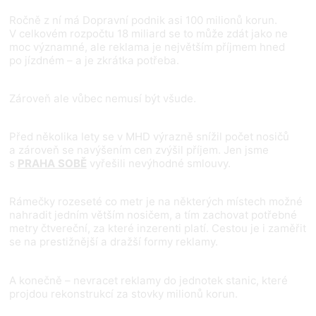
Ročně z ní má Dopravní podnik asi 100 milionů korun.
V celkovém rozpočtu 18 miliard se to může zdát jako ne
moc významné, ale reklama je největším příjmem hned
po jízdném – a je zkrátka potřeba.
Zároveň ale vůbec nemusí být všude.
Před několika lety se v MHD výrazně snížil počet nosičů
a zároveň se navýšením cen zvýšil příjem. Jen jsme
s
PRAHA SOBĚ
vyřešili nevýhodné smlouvy.
Rámečky rozeseté co metr je na některých místech možné
nahradit jedním větším nosičem, a tím zachovat potřebné
metry čtvereční, za které inzerenti platí. Cestou je i zaměřit
se na prestižnější a dražší formy reklamy.
A konečně – nevracet reklamy do jednotek stanic, které
projdou rekonstrukcí za stovky milionů korun.