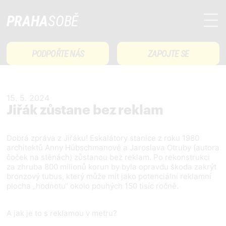
PRAHA
SOBĚ
PODPOŘTE NÁS
ZAPOJTE SE
15. 5. 2024
Jiřák zůstane bez reklam
Dobrá zpráva z Jiřáku! Eskalátory stanice z roku 1980
architektů Anny Hübschmanové a Jaroslava Otruby (autora
čoček na stěnách) zůstanou bez reklam. Po rekonstrukci
za zhruba 800 milionů korun by byla opravdu škoda zakrýt
bronzový tubus, který může mít jako potenciální reklamní
plocha „hodnotu“ okolo pouhých 150 tisíc ročně.
A jak je to s reklamou v metru?