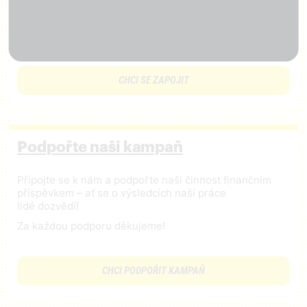
Přijďte na setkání s námi
Dejte nám vědět, co je potřeba změnit
CHCI SE ZAPOJIT
Podpořte naši kampaň
Připojte se k nám a podpořte naši činnost finančním
příspěvkem – ať se o výsledcích naší práce
lidé dozvědí!
Za každou podporu děkujeme!
CHCI PODPOŘIT KAMPAŇ