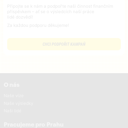
Připojte se k nám a podpořte naši činnost finančním
příspěvkem – ať se o výsledcích naší práce
lidé dozvědí!
Za každou podporu děkujeme!
CHCI PODPOŘIT KAMPAŇ
O nás
Naše vize
Naše výsledky
Naši lidé
Pracujeme pro Prahu