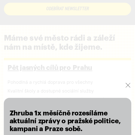
Máme své město rádi a záleží
nám na místě, kde žijeme.
Pět jasných cílů pro Prahu
Pohodlná a rychlá doprava pro všechny
Kvalitní školy a dostupné sociální služby
Poctivá a otevřená správa městských financí
Péče o kulturu a regulace masového turismu
Zhruba 1x měsíčně rozesíláme
Město ohleduplné k lidem i přírodě
aktuální zprávy o pražské politice,
kampani a Praze sobě.