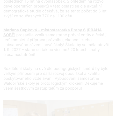
posledních 15 let na dvojnásobek. S ohledem na rozvoj
developerských projektů v této oblasti se dle aktuální
demografické studie očekává, že se tento počet do 5 let
zvýší ze současných 770 na 1100 dětí.
Mariana Čapková – místostarostka Prahy 6
(
PRAHA
SOBĚ
) prosadila vznik samostatné právní entity a čeká ji
teď kompletní příprava právního, ekonomického
i obsahového zázemí nové školy! Škola by se měla otevřít
1. 9. 2027 – stane se tak po více než 20 letech snahy
o osamostatnění!
Rozdělení školy na dvě dle pedagogických směrů by bylo
velkým přínosem pro další rozvoj obou škol a kvalitu
poskytovaného vzdělávání. Vybudování samostatné
Waldorfské školy je proto logickým krokem! Děkujeme
všem šestkovým zastupitelům za podporu!