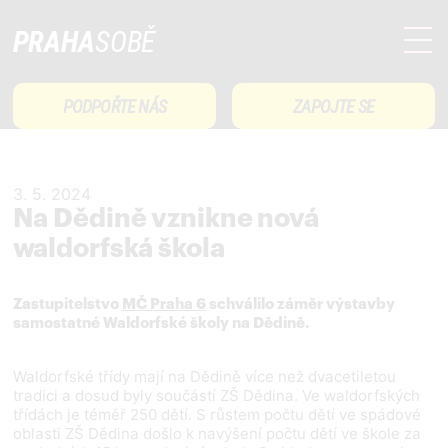
PRAHA
SOBĚ
PODPOŘTE NÁS
ZAPOJTE SE
3. 5. 2024
Na Dědině vznikne nová
waldorfská škola
Zastupitelstvo
MČ Praha 6
schválilo záměr výstavby
samostatné Waldorfské školy na Dědině.
Waldorfské třídy mají na Dědině více než dvacetiletou
tradici a dosud byly součástí ZŠ Dědina. Ve waldorfských
třídách je téměř 250 dětí. S růstem počtu dětí ve spádové
oblasti ZŠ Dědina došlo k navýšení počtu dětí ve škole za