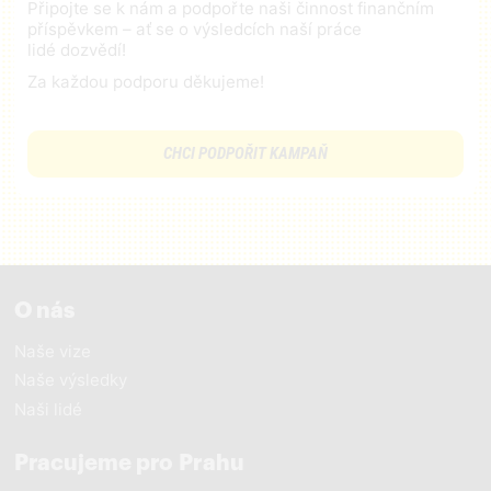
Připojte se k nám a podpořte naši činnost finančním
příspěvkem – ať se o výsledcích naší práce
lidé dozvědí!
Za každou podporu děkujeme!
CHCI PODPOŘIT KAMPAŇ
O nás
Naše vize
Naše výsledky
Naši lidé
Pracujeme pro Prahu