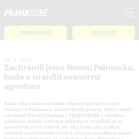
PRAHA
SOBĚ
PODPOŘTE NÁS
ZAPOJTE SE
29. 4. 2024
Zachránili jsme Novou Palmovku,
bude v ní sídlit vesmírná
agentura
Rada města dnes schválila rekonstrukci torza staré
radnice na Palmovce. Dokončila tak proces, který zahájil
náměstek
Pavel Vyhnánek
z
PRAHA SOBĚ
v minulém
volebním období. Celkové náklady se vyšplhají až na
neuvěřitelných 5 miliard, ale díky tomu zde vznikne
zárodek nové městské čtvrti a oživí se zanedbané území