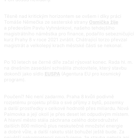
Těsně nad kritickým horizontem se ovšem i díky práci
Tomáše Němečka ze sesterské strany
Osmička žije
a především Pavlu Vyhnánkovi, našeho tehdejšího
magistrátního náměstka pro finance, podařilo sebezničující
kurz Prahy 8 v roce 2021 zvrátit. Chátrající torzo převzal
magistrát a velkolepý krach městské části se nekonal.
Po 10 letech se černé díře začal rýsovat konec. Rada hl. m.
na dnešním zasedání schválila zhotovitele, který stavbu
dokončí jako sídlo
EUSPA
(Agentura EU pro kosmický
program).
Poučení? Nic není zadarmo. Praha 8 kvůli podivně
rozjetému projektu přišla o své příjmy z bytů, pozemky
a další prostředky v celkové hodnotě přes miliardu. Nová
Palmovka a její okolí je přes deset let odpudivým místem.
A hlavní město stála záchrana celého dobrodružství
dalších 800 milionů plus neskutečné množství energie
a dobré vůle, a další raketu stát bohužel ještě bude. Za
největší nekompetenci považujeme, že stavba nebyla ani