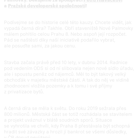
Palmovky. Děkujeme za spolupráci
Petru Hlaváčkovi
a
Pražské developerské společnosti
!
Podívejme se do historie celé této kauzy. Chcete vidět, jak
vypadá černá díra? Takhle. Obří staveniště Nové Palmovky
málem pohltilo celou Prahu 8. Nebo aspoň její rozpočet.
Pád se naštěstí díky naší iniciativě podařilo vybrat,
ale posuďte sami, za jakou cenu.
Stavba začala právě před 10 lety, v dubnu 2014. Radnice
pod vedením ODS si od ní slibovala nejen nové sídlo úřadu,
ale i spoustu peněz od nájemců. Měl to být takový velký
obchoďák v majetku městské části. A tak do něj ve vidině
zhodnocení vložila pozemky a k tomu i své příjmy
z privatizace bytů.
A černá díra se měla k světu. Do roku 2019 sežrala přes
800 milionů. Městská část se totiž rozhádala se stavitelem
a projekt uváznul v blátě soudních sporů. Situace
se vyhrotila ve chvíli, kdy Praha 8 přestávala být schopná
hradit své závazky a hrozil jí bankrot se všemi důsledky,
v ČR dosud nevídaný.