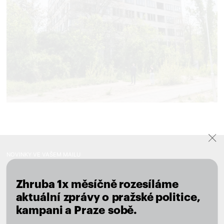
NOVINKY VE VAŠEM MAILU
Zhruba 1x měsíčně rozesíláme
Novinky ve vašem mailu
aktuální zprávy o pražské politice,
kampani a Praze sobě.