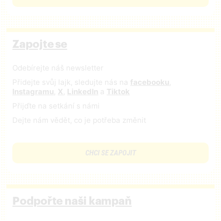
Zapojte se
Odebírejte náš newsletter
Přidejte svůj lajk, sledujte nás na
facebooku
,
Instagramu
,
X
,
LinkedIn
a
Tiktok
Přijďte na setkání s námi
Dejte nám vědět, co je potřeba změnit
CHCI SE ZAPOJIT
Podpořte naši kampaň