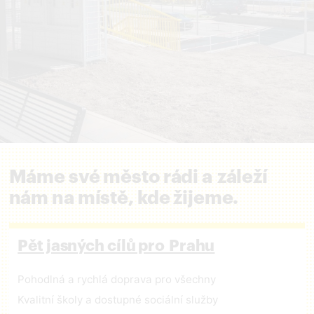
Máme své město rádi a záleží
nám na místě, kde žijeme.
Pět jasných cílů pro Prahu
Pohodlná a rychlá doprava pro všechny
Kvalitní školy a dostupné sociální služby