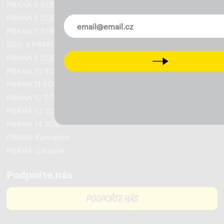
PRAHA 5 SOBĚ
PRAHA 6 SOBĚ
Novinky ve vašem mailu
PRAHA 7 SOBĚ
8žije a PRAHA SOBĚ
PRAHA 9 SOBĚ
Next
PRAHA 10 SOBĚ
PRAHA 11 SOBĚ
PRAHA 12 SOBĚ
PRAHA 13 SOBĚ
PRAHA 14 SOBĚ
PRAHA-Kunratice
PRAHA-Satalice
Podpořte nás
PODPOŘTE NÁS