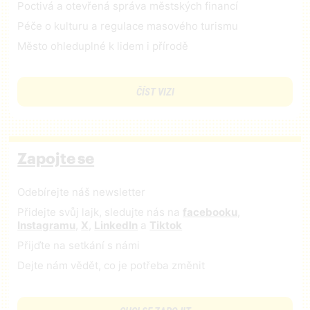
Poctivá a otevřená správa městských financí
Péče o kulturu a regulace masového turismu
Město ohleduplné k lidem i přírodě
ČÍST VIZI
Zapojte se
Odebírejte náš newsletter
Přidejte svůj lajk, sledujte nás na
facebooku
,
Instagramu
,
X
,
LinkedIn
a
Tiktok
Přijďte na setkání s námi
Dejte nám vědět, co je potřeba změnit