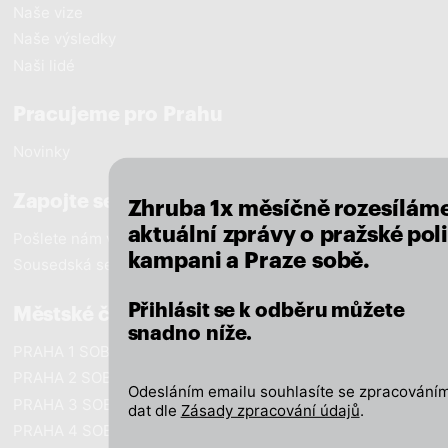
Naše vize
Naše výsledky
Naši lidé
close
Pracujeme pro Prahu
Novinky
Zapojte se
Zhruba 1x měsíčně rozesílám
aktuální zprávy o pražské poli
Pošlete nám vzkaz
kampani a Praze sobě.
Sousedská setkání
Přihlásit se k odběru můžete
Městské části
snadno níže.
PRAHA 1 SOBĚ
PRAHA 2 SOBĚ
Odesláním emailu souhlasíte se zpracováním
PRAHA 3 SOBĚ
dat dle
Zásady zpracování údajů
.
PRAHA 4 SOBĚ