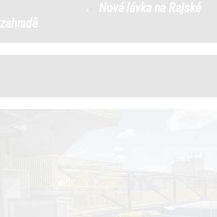
←
Nová lávka na Rajské
DSCF4977-1
|
zahradě
←
→