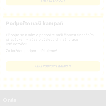
CHCI SE ZAPOJIT
Podpořte naši kampaň
Připojte se k nám a podpořte naši činnost finančním
příspěvkem – ať se o výsledcích naší práce
lidé dozvědí!
Za každou podporu děkujeme!
CHCI PODPOŘIT KAMPAŇ
O nás